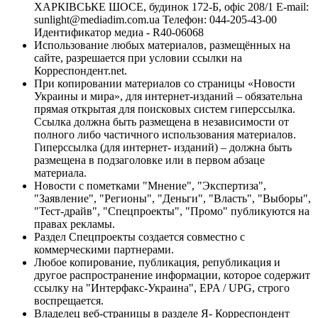
ХАРКІВСЬКЕ ШОСЕ, будинок 172-Б, офіс 208/1 E-mail:
sunlight@mediadim.com.ua
Телефон: 044-205-43-00
Идентификатор медиа - R40-06068
Использование любых материалов, размещённых на
сайте, разрешается при условии ссылки на
Корреспондент.net.
При копировании материалов со страницы «Новости
Украины и мира», для интернет-изданий – обязательна
прямая открытая для поисковых систем гиперссылка.
Ссылка должна быть размещена в независимости от
полного либо частичного использования материалов.
Гиперссылка (для интернет- изданий) – должна быть
размещена в подзаголовке или в первом абзаце
материала.
Новости с пометками "Мнение", "Экспертиза",
"Заявление", "Регионы", "Деньги", "Власть", "Выборы",
"Тест-драйв", "Спецпроекты", "Промо" публикуются на
правах рекламы.
Раздел Спецпроекты создается совместно с
коммерческими партнерами.
Любое копирование, публикация, републикация и
другое распространение информации, которое содержит
ссылку на "Интерфакс-Украина", EPA / UPG, строго
воспрещается.
Владелец веб-страницы в разделе Я- Корреспондент