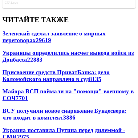
ЧИТАЙТЕ ТАКЖЕ
Зеленский сделал заявление о мирных
переговорах
29619
Украинцы определились насчет вывода войск из
Донбасса
22883
Присвоение средств ПриватБанка: дело
Коломойского направлено в суд
8135
Майора ВСП поймали на "помощи" военному в
СОЧ
7701
ВСУ получили новое снаряжение Бундесвера:
что входит в комплект
3886
Украина поставила Путина перед дилеммой -
СМИ
2975