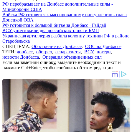
РФ перебрасывает на Донбасс дополнительные силы -
Минобороны США
Войска РФ готовятся к массированному наступлению - глава
Донецкой ОВА
РФ готовится к большой битве за Донбасс - Гайдай
ВСУ уничтожили два российских танка и БМП
Украинская артиллерия разбила колонну техники РФ в районе
Старобельска
СПЕЦТЕМА:
Обострение на Донбассе
,
ООС на Донбассе
ТЕГИ:
донбасс
,
обстрел
,
сепаратисты
,
ВСУ
,
потери
,
новости Донбасса
,
Операция объединенных сил
Если вы заметили ошибку, выделите необходимый текст и
нажмите Ctrl+Enter, чтобы сообщить об этом редакции.