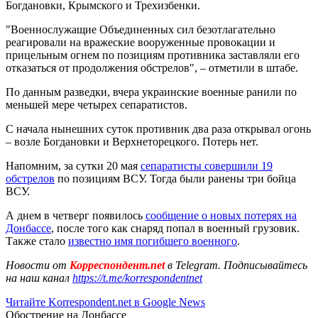
Богдановки, Крымского и Трехизбенки.
"Военнослужащие Объединенных сил безотлагательно
реагировали на вражеские вооруженные провокации и
прицельным огнем по позициям противника заставляли его
отказаться от продолжения обстрелов", – отметили в штабе.
По данным разведки, вчера украинские военные ранили по
меньшей мере четырех сепаратистов.
С начала нынешних суток противник два раза открывал огонь
– возле Богдановки и Верхнеторецкого. Потерь нет.
Напомним, за сутки 20 мая
сепаратисты совершили 19
обстрелов
по позициям ВСУ. Тогда были ранены три бойца
ВСУ.
А днем в четверг появилось
сообщение о новых потерях на
Донбассе
, после того как снаряд попал в военный грузовик.
Также стало
известно имя погибшего военного
.
Новости от
Корреспондент.net
в Telegram. Подписывайтесь
на наш канал
https://t.me/korrespondentnet
Читайте Korrespondent.net в Google News
Обострение на Донбассе