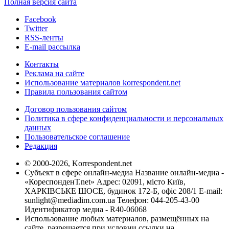
Полная версия сайта
Facebook
Twitter
RSS-ленты
E-mail рассылка
Контакты
Реклама на сайте
Использование материалов korrespondent.net
Правила пользования сайтом
Договор пользования сайтом
Политика в сфере конфиденциальности и персональных
данных
Пользовательское соглашение
Редакция
© 2000-2026, Korrespondent.net
Субъект в сфере онлайн-медиа Название онлайн-медиа -
«КореспонденТ.net» Адрес: 02091, місто Київ,
ХАРКІВСЬКЕ ШОСЕ, будинок 172-Б, офіс 208/1 E-mail:
sunlight@mediadim.com.ua
Телефон: 044-205-43-00
Идентификатор медиа - R40-06068
Использование любых материалов, размещённых на
сайте, разрешается при условии ссылки на