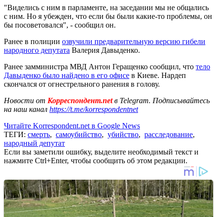
"Виделись с ним в парламенте, на заседании мы не общались
с ним. Но я убежден, что если бы были какие-то проблемы, он
бы посоветовался", - сообщил он.
Ранее в полиции
озвучили предварительную версию гибели
народного депутата
Валерия Давыденко.
Ранее замминистра МВД Антон Геращенко сообщил, что
тело
Давыденко было найдено в его офисе
в Киеве. Нардеп
скончался от огнестрельного ранения в голову.
Новости от
Корреспондент.net
в Telegram. Подписывайтесь
на наш канал
https://t.me/korrespondentnet
Читайте Korrespondent.net в Google News
ТЕГИ:
смерть
,
самоубийство
,
убийство
,
расследование
,
народный депутат
Если вы заметили ошибку, выделите необходимый текст и
нажмите Ctrl+Enter, чтобы сообщить об этом редакции.