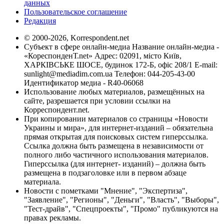
данных
Пользовательское соглашение
Редакция
© 2000-2026, Korrespondent.net
Субъект в сфере онлайн-медиа Название онлайн-медиа -
«КореспонденТ.net» Адрес: 02091, місто Київ,
ХАРКІВСЬКЕ ШОСЕ, будинок 172-Б, офіс 208/1 E-mail:
sunlight@mediadim.com.ua
Телефон: 044-205-43-00
Идентификатор медиа - R40-06068
Использование любых материалов, размещённых на
сайте, разрешается при условии ссылки на
Корреспондент.net.
При копировании материалов со страницы «Новости
Украины и мира», для интернет-изданий – обязательна
прямая открытая для поисковых систем гиперссылка.
Ссылка должна быть размещена в независимости от
полного либо частичного использования материалов.
Гиперссылка (для интернет- изданий) – должна быть
размещена в подзаголовке или в первом абзаце
материала.
Новости с пометками "Мнение", "Экспертиза",
"Заявление", "Регионы", "Деньги", "Власть", "Выборы",
"Тест-драйв", "Спецпроекты", "Промо" публикуются на
правах рекламы.