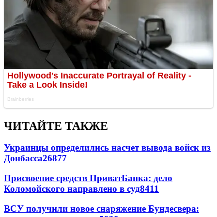
ЧИТАЙТЕ ТАКЖЕ
Украинцы определились насчет вывода войск из
Донбасса
26877
Присвоение средств ПриватБанка: дело
Коломойского направлено в суд
8411
ВСУ получили новое снаряжение Бундесвера: