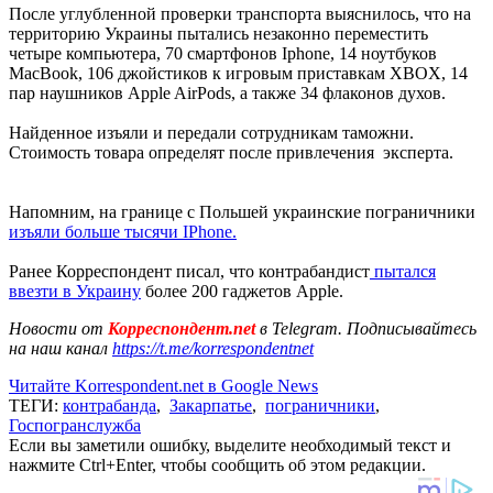
После углубленной проверки транспорта выяснилось, что на
территорию Украины пытались незаконно переместить
четыре компьютера, 70 смартфонов Iphone, 14 ноутбуков
MacBook, 106 джойстиков к игровым приставкам XBOX, 14
пар наушников Аpple AirPods, а также 34 флаконов духов.
Найденное изъяли и передали сотрудникам таможни.
Стоимость товара определят после привлечения эксперта.
Напомним, на границе с Польшей украинские пограничники
изъяли больше тысячи IPhone.
Ранее Корреспондент писал, что контрабандист
пытался
ввезти в Украину
более 200 гаджетов Apple.
Новости от
Корреспондент.net
в Telegram. Подписывайтесь
на наш канал
https://t.me/korrespondentnet
Читайте Korrespondent.net в Google News
ТЕГИ:
контрабанда
,
Закарпатье
,
пограничники
,
Госпогранслужба
Если вы заметили ошибку, выделите необходимый текст и
нажмите Ctrl+Enter, чтобы сообщить об этом редакции.