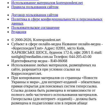
Использование материалов korrespondent.net
Правила пользования сайтом
Договор пользования сайтом
Политика в сфере конфиденциальности и персональных
данных
Пользовательское соглашение
Редакция
© 2000-2026, Korrespondent.net
Субъект в сфере онлайн-медиа Название онлайн-медиа -
«КореспонденТ.net» Адрес: 02091, місто Київ,
ХАРКІВСЬКЕ ШОСЕ, будинок 172-Б, офіс 208/1 E-mail:
sunlight@mediadim.com.ua
Телефон: 044-205-43-00
Идентификатор медиа - R40-06068
Использование любых материалов, размещённых на
сайте, разрешается при условии ссылки на
Корреспондент.net.
При копировании материалов со страницы «Новости
Украины и мира», для интернет-изданий – обязательна
прямая открытая для поисковых систем гиперссылка.
Ссылка должна быть размещена в независимости от
полного либо частичного использования материалов.
Гиперссылка (для интернет- изданий) – должна быть
размещена в подзаголовке или в первом абзаце