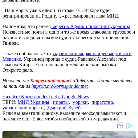
"Наш моряк уже в одной из стран ЕС. Вскоре будет
репатриирован на Родину", - резюмировал глава МИД.
Напомним, что ранее
у берегов Африки похитили украинца
.
Неизвестные почти в одно и то же время атаковали грузовое и
научно-исследовательское судна у берегов Экваториальной
Гвинеи.
Также сообщалось, что
украинский моряк найден мертвым в
Мексике
. Украинец пропал с судна Panamax Alexander под
флагом Кипра. Его тело нашли мексиканские рыбаки.
Открыто дело.
Новости от
Корреспондент.net
в Telegram. Подписывайтесь
на наш канал
https://t.me/korrespondentnet
Читайте Korrespondent.net в Google News
ТЕГИ:
МИД Украины
,
пираты
,
моряки
,
пиратство
,
украинские моряки
,
Дмитрий Кулеба
Если вы заметили ошибку, выделите необходимый текст и
нажмите Ctrl+Enter, чтобы сообщить об этом редакции.