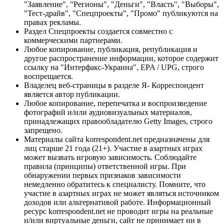
"Заявление", "Регионы", "Деньги", "Власть", "Выборы",
"Тест-драйв", "Спецпроекты", "Промо" публикуются на
правах рекламы.
Раздел Спецпроекты создается совместно с
коммерческими партнерами.
Любое копирование, публикация, републикация и
другое распространение информации, которое содержит
ссылку на "Интерфакс-Украина", EPA / UPG, строго
воспрещается.
Владелец веб-страницы в разделе Я- Корреспондент
является автор публикации.
Любое копирование, перепечатка и воспроизведение
фотографий и/или аудиовизуальных материалов,
принадлежащих правообладателю Getty Images, строго
запрещено.
Материалы сайта korrespondent.net предназначены для
лиц старше 21 года (21+). Участие в азартных играх
может вызвать игровую зависимость. Соблюдайте
правила (принципы) ответственной игры. При
обнаружении первых признаков зависимости
немедленно обратитесь к специалисту. Помните, что
участие в азартных играх не может являться источником
доходов или альтернативой работе. Информационный
ресурс korrespondent.net не проводит игры на реальные
и/или виртуальные деньги, сайт не принимает ни в