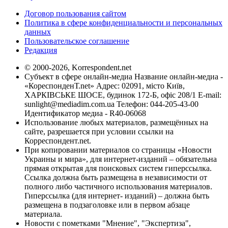
Договор пользования сайтом
Политика в сфере конфиденциальности и персональных
данных
Пользовательское соглашение
Редакция
© 2000-2026, Korrespondent.net
Субъект в сфере онлайн-медиа Название онлайн-медиа -
«КореспонденТ.net» Адрес: 02091, місто Київ,
ХАРКІВСЬКЕ ШОСЕ, будинок 172-Б, офіс 208/1 E-mail:
sunlight@mediadim.com.ua
Телефон: 044-205-43-00
Идентификатор медиа - R40-06068
Использование любых материалов, размещённых на
сайте, разрешается при условии ссылки на
Корреспондент.net.
При копировании материалов со страницы «Новости
Украины и мира», для интернет-изданий – обязательна
прямая открытая для поисковых систем гиперссылка.
Ссылка должна быть размещена в независимости от
полного либо частичного использования материалов.
Гиперссылка (для интернет- изданий) – должна быть
размещена в подзаголовке или в первом абзаце
материала.
Новости с пометками "Мнение", "Экспертиза",