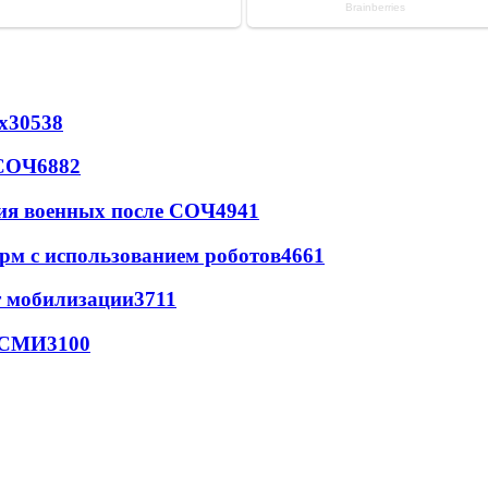
х
30538
 СОЧ
6882
ия военных после СОЧ
4941
рм с использованием роботов
4661
т мобилизации
3711
- СМИ
3100