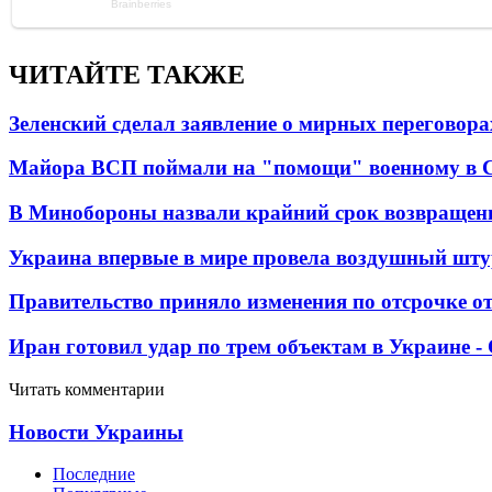
ЧИТАЙТЕ ТАКЖЕ
Зеленский сделал заявление о мирных переговора
Майора ВСП поймали на "помощи" военному в
В Минобороны назвали крайний срок возвращен
Украина впервые в мире провела воздушный шту
Правительство приняло изменения по отсрочке о
Иран готовил удар по трем объектам в Украине 
Читать комментарии
Новости Украины
Последние