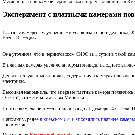
Месяц в платной камере черниговской тюрьмы обойдется в 350
Эксперимент с платными камерами пов
Платные камеры с улучшенными условиями с понедельника, 25 
Елена Высоцкая.
Она уточнила, что в черниговском СИЗО за 1 сутки в такой каме
В платных камерах увеличена норма площади на одного заклю
Деньги, полученные за оплату содержания в камерах повышенн
электрики.
Высоцкая напомнила, что впервые платные камеры появились в
Одесса", - отметила замглавы Минюста.
По е словам, эксперимент продлится до 31 декабря 2021 года. 
Напомним, ранее
в киевском СИЗО появились платные камеры
грн в месяц.
Новости от
Корреспондент.net
в Telegram. Подписывайтесь н