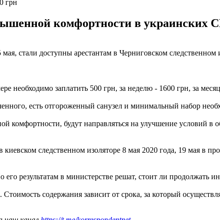
0 грн
ышенной комфортности в украинских СИЗ
мая, стали доступны арестантам в Черниговском следственном 
ре необходимо заплатить 500 грн, за неделю - 1600 грн, за месяц
ченного, есть отгороженный санузел и минимальный набор нео
ой комфортности, будут направляться на улучшение условий в 
 киевском следственном изоляторе 8 мая 2020 года, 19 мая в п
По его результатам в министерстве решат, стоит ли продолжать и
. Стоимость содержания зависит от срока, за который осуществляе
а наш канал
https://t.me/korrespondentnet