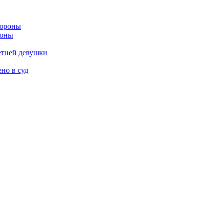
роны
етней девушки
но в суд