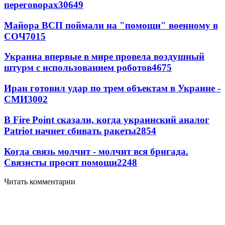
переговорах
30649
Майора ВСП поймали на "помощи" военному в
СОЧ
7015
Украина впервые в мире провела воздушный
штурм с использованием роботов
4675
Иран готовил удар по трем объектам в Украине -
СМИ
3002
В Fire Point сказали, когда украинский аналог
Patriot начнет сбивать ракеты
2854
Когда связь молчит - молчит вся бригада.
Связисты просят помощи
2248
Читать комментарии