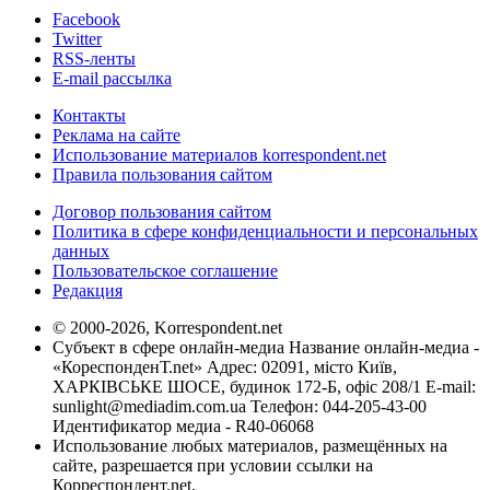
Facebook
Twitter
RSS-ленты
E-mail рассылка
Контакты
Реклама на сайте
Использование материалов korrespondent.net
Правила пользования сайтом
Договор пользования сайтом
Политика в сфере конфиденциальности и персональных
данных
Пользовательское соглашение
Редакция
© 2000-2026, Korrespondent.net
Субъект в сфере онлайн-медиа Название онлайн-медиа -
«КореспонденТ.net» Адрес: 02091, місто Київ,
ХАРКІВСЬКЕ ШОСЕ, будинок 172-Б, офіс 208/1 E-mail:
sunlight@mediadim.com.ua
Телефон: 044-205-43-00
Идентификатор медиа - R40-06068
Использование любых материалов, размещённых на
сайте, разрешается при условии ссылки на
Корреспондент.net.