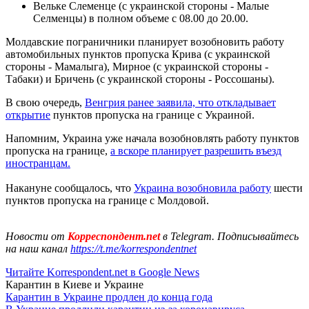
Вельке Слеменце (с украинской стороны - Малые
Селменцы) в полном объеме с 08.00 до 20.00.
Молдавские пограничники планирует возобновить работу
автомобильных пунктов пропуска Крива (с украинской
стороны - Мамалыга), Мирное (с украинской стороны -
Табаки) и Бричень (с украинской стороны - Россошаны).
В свою очередь,
Венгрия ранее заявила, что откладывает
открытие
пунктов пропуска на границе с Украиной.
Напомним, Украина уже начала возобновлять работу пунктов
пропуска на границе,
а вскоре планирует разрешить въезд
иностранцам.
Накануне сообщалось, что
Украина возобновила работу
шести
пунктов пропуска на границе с Молдовой.
Новости от
Корреспондент.net
в Telegram. Подписывайтесь
на наш канал
https://t.me/korrespondentnet
Читайте Korrespondent.net в Google News
Карантин в Киеве и Украине
Карантин в Украине продлен до конца года