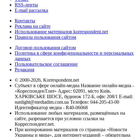
RSS-ленты
E-mail рассылка
Контакты
Реклама на сайте
Использование материалов korrespondent.net
Правила пользования сайтом
Договор пользования сайтом
Политика в сфере конфиденциальности и персональных
данных
Пользовательское соглашение
Редакция
© 2000-2026, Korrespondent.net
Субъект в сфере онлайн-медиа Название онлайн-медиа -
«КореспонденТ.net» Адрес: 02091, місто Київ,
ХАРКІВСЬКЕ ШОСЕ, будинок 172-Б, офіс 208/1 E-mail:
sunlight@mediadim.com.ua
Телефон: 044-205-43-00
Идентификатор медиа - R40-06068
Использование любых материалов, размещённых на
сайте, разрешается при условии ссылки на
Корреспондент.net.
При копировании материалов со страницы «Новости
Украины и мира», для интернет-изданий – обязательна