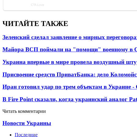
ЧИТАЙТЕ ТАКЖЕ
Зеленский сделал заявление о мирных переговора
Майора ВСП поймали на "помощи" военному в
Украина впервые в мире провела воздушный шту
Присвоение средств ПриватБанка: дело Коломойс
Иран готовил удар по трем объектам в Украине 
В Fire Point сказали, когда украинский аналог Pa
Читать комментарии
Новости Украины
Последние