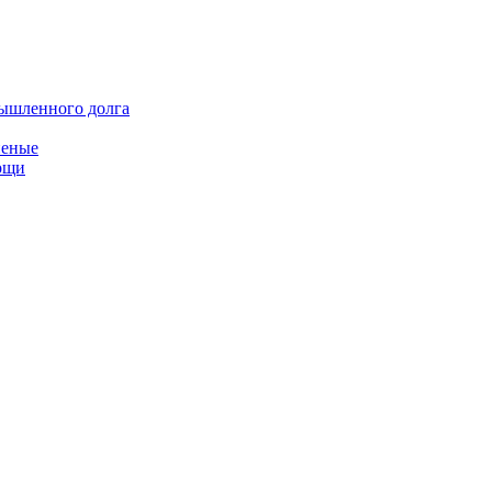
мышленного долга
неные
мощи