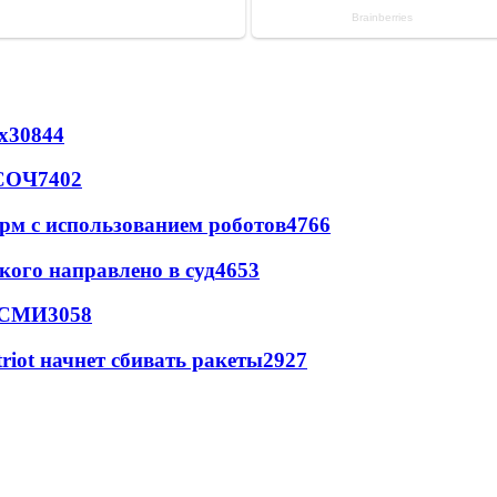
х
30844
 СОЧ
7402
рм с использованием роботов
4766
кого направлено в суд
4653
- СМИ
3058
triot начнет сбивать ракеты
2927