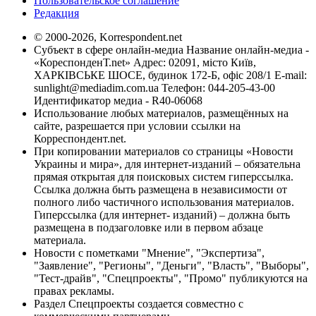
Пользовательское соглашение
Редакция
© 2000-2026, Korrespondent.net
Субъект в сфере онлайн-медиа Название онлайн-медиа -
«КореспонденТ.net» Адрес: 02091, місто Київ,
ХАРКІВСЬКЕ ШОСЕ, будинок 172-Б, офіс 208/1 E-mail:
sunlight@mediadim.com.ua
Телефон: 044-205-43-00
Идентификатор медиа - R40-06068
Использование любых материалов, размещённых на
сайте, разрешается при условии ссылки на
Корреспондент.net.
При копировании материалов со страницы «Новости
Украины и мира», для интернет-изданий – обязательна
прямая открытая для поисковых систем гиперссылка.
Ссылка должна быть размещена в независимости от
полного либо частичного использования материалов.
Гиперссылка (для интернет- изданий) – должна быть
размещена в подзаголовке или в первом абзаце
материала.
Новости с пометками "Мнение", "Экспертиза",
"Заявление", "Регионы", "Деньги", "Власть", "Выборы",
"Тест-драйв", "Спецпроекты", "Промо" публикуются на
правах рекламы.
Раздел Спецпроекты создается совместно с