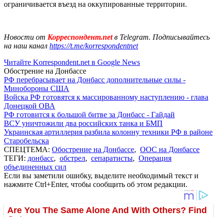
ограничивается въезд на оккупированные территории.
Новости от
Корреспондент.net
в Telegram. Подписывайтесь
на наш канал
https://t.me/korrespondentnet
Читайте Korrespondent.net в Google News
Обострение на Донбассе
РФ перебрасывает на Донбасс дополнительные силы -
Минобороны США
Войска РФ готовятся к массированному наступлению - глава
Донецкой ОВА
РФ готовится к большой битве за Донбасс - Гайдай
ВСУ уничтожили два российских танка и БМП
Украинская артиллерия разбила колонну техники РФ в районе
Старобельска
СПЕЦТЕМА:
Обострение на Донбассе
,
ООС на Донбассе
ТЕГИ:
донбасс
,
обстрел
,
сепаратисты
,
Операция
объединенных сил
Если вы заметили ошибку, выделите необходимый текст и
нажмите Ctrl+Enter, чтобы сообщить об этом редакции.