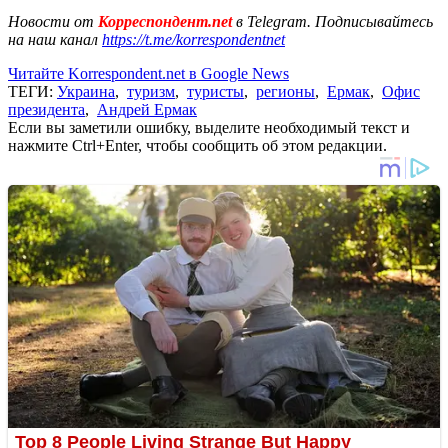
Новости от
Корреспондент.net
в Telegram. Подписывайтесь
на наш канал
https://t.me/korrespondentnet
Читайте Korrespondent.net в Google News
ТЕГИ:
Украина
,
туризм
,
туристы
,
регионы
,
Ермак
,
Офис
президента
,
Андрей Ермак
Если вы заметили ошибку, выделите необходимый текст и
нажмите Ctrl+Enter, чтобы сообщить об этом редакции.