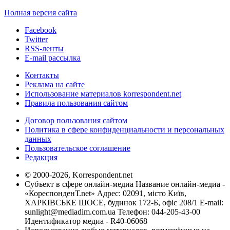
Полная версия сайта
Facebook
Twitter
RSS-ленты
E-mail рассылка
Контакты
Реклама на сайте
Использование материалов korrespondent.net
Правила пользования сайтом
Договор пользования сайтом
Политика в сфере конфиденциальности и персональных
данных
Пользовательское соглашение
Редакция
© 2000-2026, Korrespondent.net
Субъект в сфере онлайн-медиа Название онлайн-медиа -
«КореспонденТ.net» Адрес: 02091, місто Київ,
ХАРКІВСЬКЕ ШОСЕ, будинок 172-Б, офіс 208/1 E-mail:
sunlight@mediadim.com.ua
Телефон: 044-205-43-00
Идентификатор медиа - R40-06068