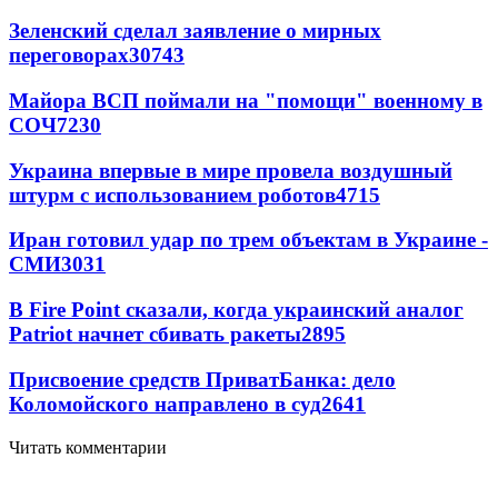
Зеленский сделал заявление о мирных
переговорах
30743
Майора ВСП поймали на "помощи" военному в
СОЧ
7230
Украина впервые в мире провела воздушный
штурм с использованием роботов
4715
Иран готовил удар по трем объектам в Украине -
СМИ
3031
В Fire Point сказали, когда украинский аналог
Patriot начнет сбивать ракеты
2895
Присвоение средств ПриватБанка: дело
Коломойского направлено в суд
2641
Читать комментарии