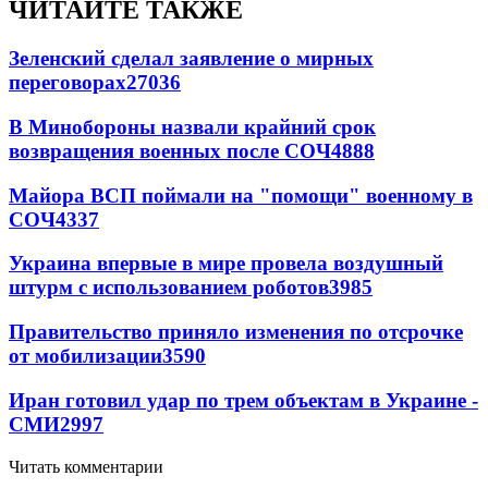
ЧИТАЙТЕ ТАКЖЕ
Зеленский сделал заявление о мирных
переговорах
27036
В Минобороны назвали крайний срок
возвращения военных после СОЧ
4888
Майора ВСП поймали на "помощи" военному в
СОЧ
4337
Украина впервые в мире провела воздушный
штурм с использованием роботов
3985
Правительство приняло изменения по отсрочке
от мобилизации
3590
Иран готовил удар по трем объектам в Украине -
СМИ
2997
Читать комментарии