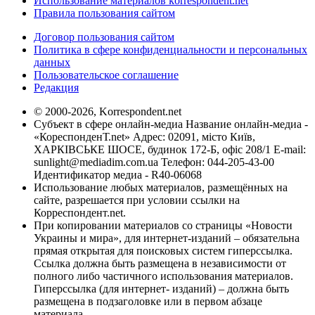
Использование материалов korrespondent.net
Правила пользования сайтом
Договор пользования сайтом
Политика в сфере конфиденциальности и персональных
данных
Пользовательское соглашение
Редакция
© 2000-2026, Korrespondent.net
Субъект в сфере онлайн-медиа Название онлайн-медиа -
«КореспонденТ.net» Адрес: 02091, місто Київ,
ХАРКІВСЬКЕ ШОСЕ, будинок 172-Б, офіс 208/1 E-mail:
sunlight@mediadim.com.ua
Телефон: 044-205-43-00
Идентификатор медиа - R40-06068
Использование любых материалов, размещённых на
сайте, разрешается при условии ссылки на
Корреспондент.net.
При копировании материалов со страницы «Новости
Украины и мира», для интернет-изданий – обязательна
прямая открытая для поисковых систем гиперссылка.
Ссылка должна быть размещена в независимости от
полного либо частичного использования материалов.
Гиперссылка (для интернет- изданий) – должна быть
размещена в подзаголовке или в первом абзаце
материала.