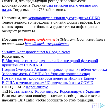
Отметим, что предыдущий рекорд заболеваемости
коронавирусом в Украине
был выявлен всего четыре дня
назад
. Тогда выявили 753 заболевших.
Напомним, что
коронавирус выявили у сотрудника СНБО
.
Теперь ведомство переходит в онлайн-формат работы. Все
контактировавшие с больным сдали тест на инфекцию и
ожидают результата.
Новости от
Корреспондент.net
в Telegram. Подписывайтесь
на наш канал
https://t.me/korrespondentnet
Читайте Korrespondent.net в Google News
Коронавирус
В Минздраве сказали, нужно ли больше одной бустерной
прививки от COVID-19
Подвид Омикрона Arcturus впервые привел к гибели человека
Заболеваемость COVID-19 в Украине пошла на спад
Новый вариант коронавируса попал из Индии в Европу
В США отменили режим ЧС, введенный из-за COVID
СПЕЦТЕМА:
Коронавирус
ТЕГИ:
статистика
,
Коронавирус
,
Коронавирус в Украине
Если вы заметили ошибку, выделите необходимый текст и
нажмите Ctrl+Enter, чтобы сообщить об этом редакции.