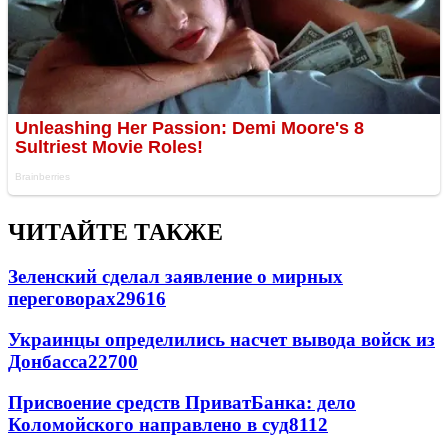
ЧИТАЙТЕ ТАКЖЕ
Зеленский сделал заявление о мирных
переговорах
29616
Украинцы определились насчет вывода войск из
Донбасса
22700
Присвоение средств ПриватБанка: дело
Коломойского направлено в суд
8112