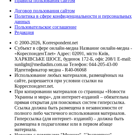
Правила пользования сайтом
Договор пользования сайтом
Политика в сфере конфиденциальности и персональных
данных
Пользовательское соглашение
Редакция
© 2000-2026, Korrespondent.net
Субъект в сфере онлайн-медиа Название онлайн-медиа -
«КореспонденТ.net» Адрес: 02091, місто Київ,
ХАРКІВСЬКЕ ШОСЕ, будинок 172-Б, офіс 208/1 E-mail:
sunlight@mediadim.com.ua
Телефон: 044-205-43-00
Идентификатор медиа - R40-06068
Использование любых материалов, размещённых на
сайте, разрешается при условии ссылки на
Корреспондент.net.
При копировании материалов со страницы «Новости
Украины и мира», для интернет-изданий – обязательна
прямая открытая для поисковых систем гиперссылка.
Ссылка должна быть размещена в независимости от
полного либо частичного использования материалов.
Гиперссылка (для интернет- изданий) – должна быть
размещена в подзаголовке или в первом абзаце
материала.
Новости с пометками "Мнение", "Экспертиза",