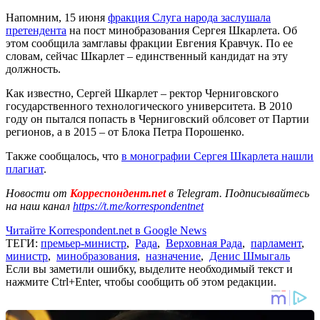
Напомним, 15 июня
фракция Слуга народа заслушала
претендента
на пост минобразования Сергея Шкарлета. Об
этом сообщила замглавы фракции Евгения Кравчук. По ее
словам, сейчас Шкарлет – единственный кандидат на эту
должность.
Как известно, Сергей Шкарлет – ректор Черниговского
государственного технологического университета. В 2010
году он пытался попасть в Черниговский облсовет от Партии
регионов, а в 2015 – от Блока Петра Порошенко.
Также сообщалось, что
в монографии Сергея Шкарлета нашли
плагиат
.
Новости от
Корреспондент.net
в Telegram. Подписывайтесь
на наш канал
https://t.me/korrespondentnet
Читайте Korrespondent.net в Google News
ТЕГИ:
премьер-министр
,
Рада
,
Верховная Рада
,
парламент
,
министр
,
минобразования
,
назначение
,
Денис Шмыгаль
Если вы заметили ошибку, выделите необходимый текст и
нажмите Ctrl+Enter, чтобы сообщить об этом редакции.