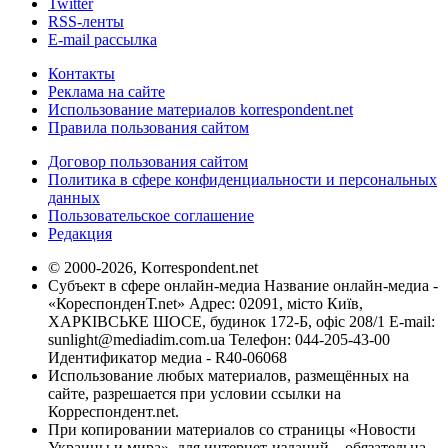
Twitter
RSS-ленты
E-mail рассылка
Контакты
Реклама на сайте
Использование материалов korrespondent.net
Правила пользования сайтом
Договор пользования сайтом
Политика в сфере конфиденциальности и персональных
данных
Пользовательское соглашение
Редакция
© 2000-2026, Korrespondent.net
Субъект в сфере онлайн-медиа Название онлайн-медиа -
«КореспонденТ.net» Адрес: 02091, місто Київ,
ХАРКІВСЬКЕ ШОСЕ, будинок 172-Б, офіс 208/1 E-mail:
sunlight@mediadim.com.ua
Телефон: 044-205-43-00
Идентификатор медиа - R40-06068
Использование любых материалов, размещённых на
сайте, разрешается при условии ссылки на
Корреспондент.net.
При копировании материалов со страницы «Новости
Украины и мира», для интернет-изданий – обязательна