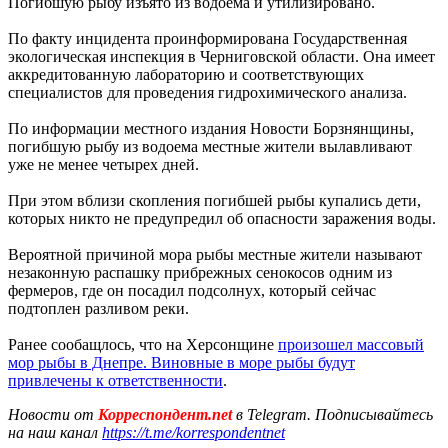
Погибшую рыбу изъято из водоема и утилизировано.
По факту инцидента проинформирована Государственная
экологическая инспекция в Черниговской области. Она имеет
аккредитованную лабораторию и соответствующих
специалистов для проведения гидрохимического анализа.
По информации местного издания Новости Борзнянщины,
погибшую рыбу из водоема местные жители вылавливают
уже не менее четырех дней.
При этом вблизи скопления погибшей рыбы купались дети,
которых никто не предупредил об опасности заражения воды.
Вероятной причиной мора рыбы местные жители называют
незаконную распашку прибрежных сенокосов одним из
фермеров, где он посадил подсолнух, который сейчас
подтоплен разливом реки.
Ранее сообащлось, что на Херсонщине
произошел массовый
мор рыбы в Днепре. Виновные в море рыбы будут
привлечены к ответственности
.
Новости от
Корреспондент.net
в Telegram. Подписывайтесь
на наш канал
https://t.me/korrespondentnet