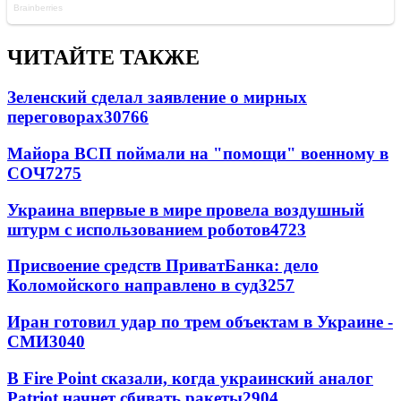
ЧИТАЙТЕ ТАКЖЕ
Зеленский сделал заявление о мирных
переговорах
30766
Майора ВСП поймали на "помощи" военному в
СОЧ
7275
Украина впервые в мире провела воздушный
штурм с использованием роботов
4723
Присвоение средств ПриватБанка: дело
Коломойского направлено в суд
3257
Иран готовил удар по трем объектам в Украине -
СМИ
3040
В Fire Point сказали, когда украинский аналог
Patriot начнет сбивать ракеты
2904