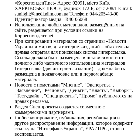
«КореспонденТ.net» Адрес: 02091, місто Київ,
ХАРКІВСЬКЕ ШОСЕ, будинок 172-Б, офіс 208/1 E-mail:
sunlight@mediadim.com.ua
Телефон: 044-205-43-00
Идентификатор медиа - R40-06068
Использование любых материалов, размещённых на
сайте, разрешается при условии ссылки на
Корреспондент.net.
При копировании материалов со страницы «Новости
Украины и мира», для интернет-изданий – обязательна
прямая открытая для поисковых систем гиперссылка.
Ссылка должна быть размещена в независимости от
полного либо частичного использования материалов.
Гиперссылка (для интернет- изданий) – должна быть
размещена в подзаголовке или в первом абзаце
материала.
Новости с пометками "Мнение", "Экспертиза",
"Заявление", "Регионы", "Деньги", "Власть", "Выборы",
"Тест-драйв", "Спецпроекты", "Промо" публикуются на
правах рекламы.
Раздел Спецпроекты создается совместно с
коммерческими партнерами.
Любое копирование, публикация, републикация и
другое распространение информации, которое содержит
ссылку на "Интерфакс-Украина", EPA / UPG, строго
воспрещается.