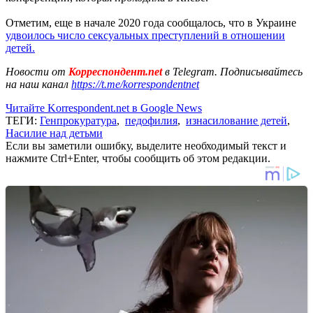
Отметим, еще в начале 2020 года сообщалось, что в Украине
удвоилось число сексуальных преступлений в отношении
детей.
Новости от
Корреспондент.net
в Telegram. Подписывайтесь
на наш канал
https://t.me/korrespondentnet
Читайте Korrespondent.net в Google News
ТЕГИ:
Генпрокуратура
,
педофилия
,
изнасилование детей
,
Насилие над детьми
Если вы заметили ошибку, выделите необходимый текст и
нажмите Ctrl+Enter, чтобы сообщить об этом редакции.