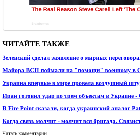
ЧИТАЙТЕ ТАКЖЕ
Зеленский сделал заявление о мирных переговора
Майора ВСП поймали на "помощи" военному в
Украина впервые в мире провела воздушный шту
Иран готовил удар по трем объектам в Украине 
В Fire Point сказали, когда украинский аналог Pa
Когда связь молчит - молчит вся бригада. Связи
Читать комментарии