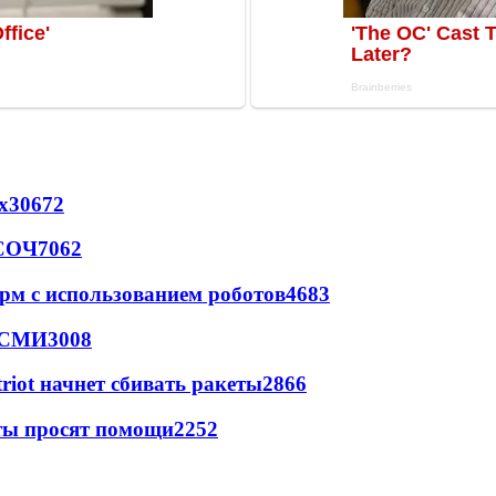
х
30672
 СОЧ
7062
рм с использованием роботов
4683
- СМИ
3008
triot начнет сбивать ракеты
2866
сты просят помощи
2252