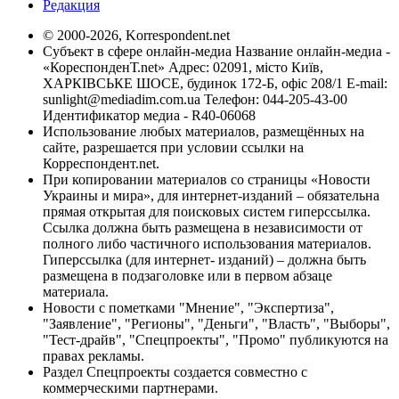
Редакция
© 2000-2026, Korrespondent.net
Субъект в сфере онлайн-медиа Название онлайн-медиа -
«КореспонденТ.net» Адрес: 02091, місто Київ,
ХАРКІВСЬКЕ ШОСЕ, будинок 172-Б, офіс 208/1 E-mail:
sunlight@mediadim.com.ua
Телефон: 044-205-43-00
Идентификатор медиа - R40-06068
Использование любых материалов, размещённых на
сайте, разрешается при условии ссылки на
Корреспондент.net.
При копировании материалов со страницы «Новости
Украины и мира», для интернет-изданий – обязательна
прямая открытая для поисковых систем гиперссылка.
Ссылка должна быть размещена в независимости от
полного либо частичного использования материалов.
Гиперссылка (для интернет- изданий) – должна быть
размещена в подзаголовке или в первом абзаце
материала.
Новости с пометками "Мнение", "Экспертиза",
"Заявление", "Регионы", "Деньги", "Власть", "Выборы",
"Тест-драйв", "Спецпроекты", "Промо" публикуются на
правах рекламы.
Раздел Спецпроекты создается совместно с
коммерческими партнерами.