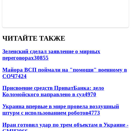
ЧИТАЙТЕ ТАКЖЕ
Зеленский сделал заявление о мирных
переговорах
30855
Майора ВСП поймали на "помощи" военному в
СОЧ
7424
Присвоение средств ПриватБанка: дело
Коломойского направлено в суд
4970
Украина впервые в мире провела воздушный
штурм с использованием роботов
4773
Иран готовил удар по трем объектам в Украине -