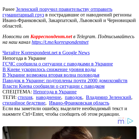
Ранее
Зеленский поручил правительству отправить
гуманитарный груз
в пострадавшие от наводнений регионы
Ивано-Франковской, Закарпатской, Львовской и Черновицкой
областей.
Новости от
Корреспондент.net
в Telegram. Подписывайтесь
на наш канал
https://t.me/korrespondentnet
Читайте Korrespondent.net в Google News
Непогода в Украине
ГСЧС сообщила о ситуации с паводками в Украине
В Киеве ускорилось снижение уровня воды
В Украине возможна вторая волна половодья
Паводок в Украине: подтоплены почти 2000 домохозяйств
Власти Киева сообщили о ситуации с паводком
СПЕЦТЕМА:
Непогода в Украине
ТЕГИ:
стихия
,
наводнение
,
паводок
,
Владимир Зеленский
,
стихийное бедствие
,
Ивано-Франковская область
Если вы заметили ошибку, выделите необходимый текст и
нажмите Ctrl+Enter, чтобы сообщить об этом редакции.