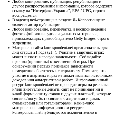
Любое копирование, публикация, републикация и
другое распространение информации, которое содержит
ссылку на "Интерфакс-Украина", EPA / UPG, строго
воспрещается.
Владелец веб-страницы в разделе Я- Корреспондент
является автор публикации.
Любое копирование, перепечатка и воспроизведение
фотографий и/или аудиовизуальных материалов,
принадлежащих правообладателю Getty Images, строго
запрещено.
Материалы сайта korrespondent.net предназначены для
лиц старше 21 года (21+). Участие в азартных играх
может вызвать игровую зависимость. Соблюдайте
правила (принципы) ответственной игры. При
обнаружении первых признаков зависимости
немедленно обратитесь к специалисту. Помните, что
участие в азартных играх не может являться источником
доходов или альтернативой работе. Информационный
ресурс korrespondent.net не проводит игры на реальные
и/или виртуальные деньги, сайт не принимает ни в
какой форме оплату ставок и других платежей, которые
связаны/могут быть связаны с азартными играми,
букмекерами или тотализаторами. Какие-либо
материалы на информационном ресурсе
korrespondent.net публикуются исключительно в