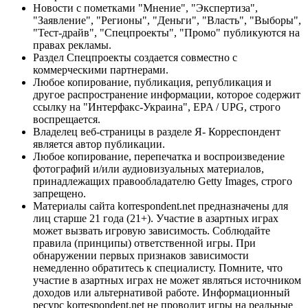
Новости с пометками "Мнение", "Экспертиза",
"Заявление", "Регионы", "Деньги", "Власть", "Выборы",
"Тест-драйв", "Спецпроекты", "Промо" публикуются на
правах рекламы.
Раздел Спецпроекты создается совместно с
коммерческими партнерами.
Любое копирование, публикация, републикация и
другое распространение информации, которое содержит
ссылку на "Интерфакс-Украина", EPA / UPG, строго
воспрещается.
Владелец веб-страницы в разделе Я- Корреспондент
является автор публикации.
Любое копирование, перепечатка и воспроизведение
фотографий и/или аудиовизуальных материалов,
принадлежащих правообладателю Getty Images, строго
запрещено.
Материалы сайта korrespondent.net предназначены для
лиц старше 21 года (21+). Участие в азартных играх
может вызвать игровую зависимость. Соблюдайте
правила (принципы) ответственной игры. При
обнаружении первых признаков зависимости
немедленно обратитесь к специалисту. Помните, что
участие в азартных играх не может являться источником
доходов или альтернативой работе. Информационный
ресурс korrespondent.net не проводит игры на реальные