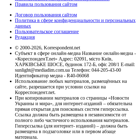
Правила пользования сайтом
Договор пользования сайтом
Политика в сфере конфиденциальности и персональных
данных
Пользовательское соглашение
Редакция
© 2000-2026, Korrespondent.net
Субъект в сфере онлайн-медиа Название онлайн-медиа -
«КореспонденТ.net» Адрес: 02091, місто Київ,
ХАРКІВСЬКЕ ШОСЕ, будинок 172-Б, офіс 208/1 E-mail:
sunlight@mediadim.com.ua
Телефон: 044-205-43-00
Идентификатор медиа - R40-06068
Использование любых материалов, размещённых на
сайте, разрешается при условии ссылки на
Корреспондент.net.
При копировании материалов со страницы «Новости
Украины и мира», для интернет-изданий – обязательна
прямая открытая для поисковых систем гиперссылка.
Ссылка должна быть размещена в независимости от
полного либо частичного использования материалов.
Гиперссылка (для интернет- изданий) – должна быть
размещена в подзаголовке или в первом абзаце
материала.