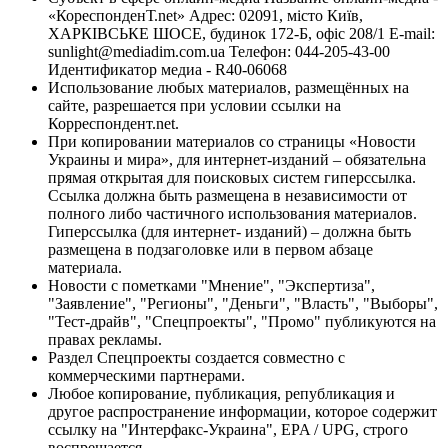
«КореспонденТ.net» Адрес: 02091, місто Київ,
ХАРКІВСЬКЕ ШОСЕ, будинок 172-Б, офіс 208/1 E-mail:
sunlight@mediadim.com.ua
Телефон: 044-205-43-00
Идентификатор медиа - R40-06068
Использование любых материалов, размещённых на
сайте, разрешается при условии ссылки на
Корреспондент.net.
При копировании материалов со страницы «Новости
Украины и мира», для интернет-изданий – обязательна
прямая открытая для поисковых систем гиперссылка.
Ссылка должна быть размещена в независимости от
полного либо частичного использования материалов.
Гиперссылка (для интернет- изданий) – должна быть
размещена в подзаголовке или в первом абзаце
материала.
Новости с пометками "Мнение", "Экспертиза",
"Заявление", "Регионы", "Деньги", "Власть", "Выборы",
"Тест-драйв", "Спецпроекты", "Промо" публикуются на
правах рекламы.
Раздел Спецпроекты создается совместно с
коммерческими партнерами.
Любое копирование, публикация, републикация и
другое распространение информации, которое содержит
ссылку на "Интерфакс-Украина", EPA / UPG, строго
воспрещается.