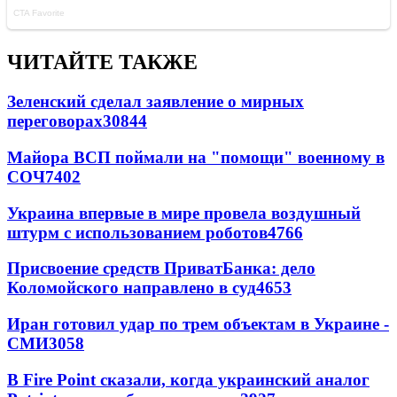
ЧИТАЙТЕ ТАКЖЕ
Зеленский сделал заявление о мирных
переговорах
30844
Майора ВСП поймали на "помощи" военному в
СОЧ
7402
Украина впервые в мире провела воздушный
штурм с использованием роботов
4766
Присвоение средств ПриватБанка: дело
Коломойского направлено в суд
4653
Иран готовил удар по трем объектам в Украине -
СМИ
3058
В Fire Point сказали, когда украинский аналог