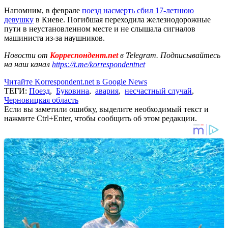
Напомним, в феврале
поезд насмерть сбил 17-летнюю
девушку
в Киеве. Погибшая переходила железнодорожные
пути в неустановленном месте и не слышала сигналов
машиниста из-за наушников.
Новости от
Корреспондент.net
в Telegram. Подписывайтесь
на наш канал
https://t.me/korrespondentnet
Читайте Korrespondent.net в Google News
ТЕГИ:
Поезд
,
Буковина
,
авария
,
несчастный случай
,
Черновицкая область
Если вы заметили ошибку, выделите необходимый текст и
нажмите Ctrl+Enter, чтобы сообщить об этом редакции.