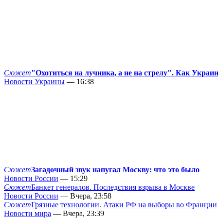
Сюжет
"Охотиться на лучника, а не на стрелу". Как Украи
Новости Украины
— 16:38
Сюжет
Загадочный звук напугал Москву: что это было
Новости России
— 15:29
Сюжет
Банкет генералов. Последствия взрыва в Москве
Новости России
— Вчера, 23:58
Сюжет
Грязные технологии. Атаки РФ на выборы во Франции
Новости мира
— Вчера, 23:39