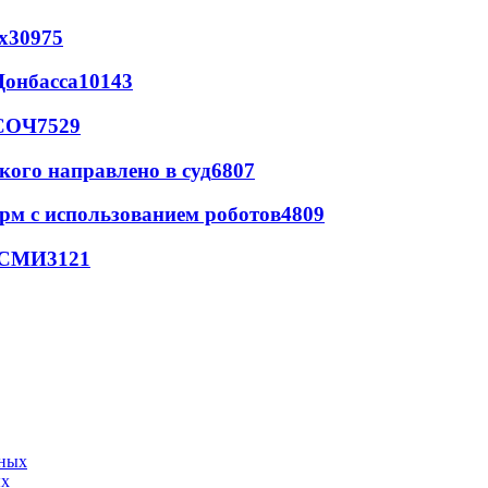
х
30975
Донбасса
10143
 СОЧ
7529
кого направлено в суд
6807
рм с использованием роботов
4809
- СМИ
3121
ых