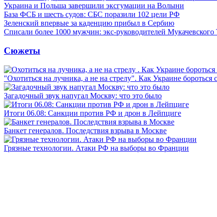
Украина и Польша завершили эксгумации на Волыни
База ФСБ и шесть судов: СБС поразили 102 цели РФ
Зеленский впервые за каденцию прибыл в Сербию
Списали более 1000 мужчин: экс-руководителей Мукачевского
Сюжеты
"Охотиться на лучника, а не на стрелу". Как Украине бороться 
Загадочный звук напугал Москву: что это было
Итоги 06.08: Санкции против РФ и дрон в Лейпциге
Банкет генералов. Последствия взрыва в Москве
Грязные технологии. Атаки РФ на выборы во Франции