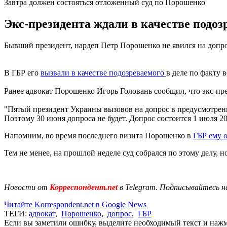
Завтра должен состояться отложенный суд по Порошенко
Экс-президента ждали в качестве подозр
Бывший президент, нардеп Петр Порошенко не явился на допро
В ГБР его
вызвали в качестве подозреваемого
в деле по факту 
Ранее адвокат Порошенко Игорь Головань сообщил, что экс-пре
"Пятый президент Украины вызовов на допрос в предусмотренн
Поэтому 30 июня допроса не будет. Допрос состоится 1 июля 202
Напомним, во время последнего визита Порошенко в
ГБР ему 
Тем не менее, на прошлой неделе суд собрался по этому делу, н
Новости от
Корреспондент.net
в Telegram. Подписывайтесь н
Читайте Korrespondent.net в Google News
ТЕГИ:
адвокат
,
Порошенко
,
допрос
,
ГБР
Если вы заметили ошибку, выделите необходимый текст и нажми