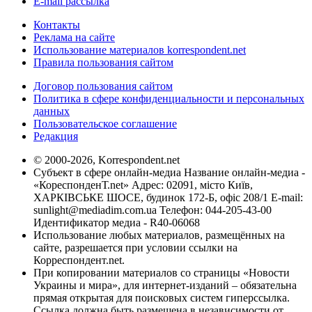
E-mail рассылка
Контакты
Реклама на сайте
Использование материалов korrespondent.net
Правила пользования сайтом
Договор пользования сайтом
Политика в сфере конфиденциальности и персональных
данных
Пользовательское соглашение
Редакция
© 2000-2026, Korrespondent.net
Субъект в сфере онлайн-медиа Название онлайн-медиа -
«КореспонденТ.net» Адрес: 02091, місто Київ,
ХАРКІВСЬКЕ ШОСЕ, будинок 172-Б, офіс 208/1 E-mail:
sunlight@mediadim.com.ua
Телефон: 044-205-43-00
Идентификатор медиа - R40-06068
Использование любых материалов, размещённых на
сайте, разрешается при условии ссылки на
Корреспондент.net.
При копировании материалов со страницы «Новости
Украины и мира», для интернет-изданий – обязательна
прямая открытая для поисковых систем гиперссылка.
Ссылка должна быть размещена в независимости от