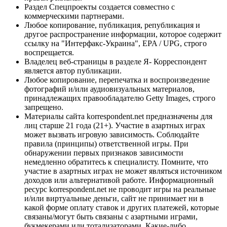
Раздел Спецпроекты создается совместно с
коммерческими партнерами.
Любое копирование, публикация, републикация и
другое распространение информации, которое содержит
ссылку на "Интерфакс-Украина", EPA / UPG, строго
воспрещается.
Владелец веб-страницы в разделе Я- Корреспондент
является автор публикации.
Любое копирование, перепечатка и воспроизведение
фотографий и/или аудиовизуальных материалов,
принадлежащих правообладателю Getty Images, строго
запрещено.
Материалы сайта korrespondent.net предназначены для
лиц старше 21 года (21+). Участие в азартных играх
может вызвать игровую зависимость. Соблюдайте
правила (принципы) ответственной игры. При
обнаружении первых признаков зависимости
немедленно обратитесь к специалисту. Помните, что
участие в азартных играх не может являться источником
доходов или альтернативой работе. Информационный
ресурс korrespondent.net не проводит игры на реальные
и/или виртуальные деньги, сайт не принимает ни в
какой форме оплату ставок и других платежей, которые
связаны/могут быть связаны с азартными играми,
букмекерами или тотализаторами. Какие-либо