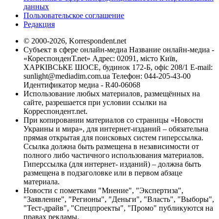
данных
Пользовательское соглашение
Редакция
© 2000-2026, Korrespondent.net
Субъект в сфере онлайн-медиа Название онлайн-медиа -
«КореспонденТ.net» Адрес: 02091, місто Київ,
ХАРКІВСЬКЕ ШОСЕ, будинок 172-Б, офіс 208/1 E-mail:
sunlight@mediadim.com.ua
Телефон: 044-205-43-00
Идентификатор медиа - R40-06068
Использование любых материалов, размещённых на
сайте, разрешается при условии ссылки на
Корреспондент.net.
При копировании материалов со страницы «Новости
Украины и мира», для интернет-изданий – обязательна
прямая открытая для поисковых систем гиперссылка.
Ссылка должна быть размещена в независимости от
полного либо частичного использования материалов.
Гиперссылка (для интернет- изданий) – должна быть
размещена в подзаголовке или в первом абзаце
материала.
Новости с пометками "Мнение", "Экспертиза",
"Заявление", "Регионы", "Деньги", "Власть", "Выборы",
"Тест-драйв", "Спецпроекты", "Промо" публикуются на
правах рекламы.