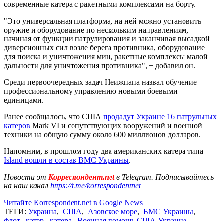
современные катера с ракетными комплексами на борту.
"Это универсальная платформа, на ней можно установить
оружие и оборудование по нескольким направлениям,
начиная от функции патрулирования и заканчивая высадкой
диверсионных сил возле берега противника, оборудование
для поиска и уничтожения мин, ракетные комплексы малой
дальности для уничтожения противника", − добавил он.
Среди первоочередных задач Неижпапа назвал обучение
профессиональному управлению новыми боевыми
единицами.
Ранее сообщалось, что США
продадут Украине 16 патрульных
катеров
Mark VI и сопутствующих вооружений и военной
техники на общую сумму около 600 миллионов долларов.
Напомним, в прошлом году два американских катера типа
Island вошли в состав ВМС Украины
.
Новости от
Корреспондент.net
в Telegram. Подписывайтесь
на наш канал
https://t.me/korrespondentnet
Читайте Korrespondent.net в Google News
ТЕГИ:
Украина
,
США
,
Азовское море
,
ВМС Украины
,
флот
,
катер
,
катера
,
Военная помощь США Украине