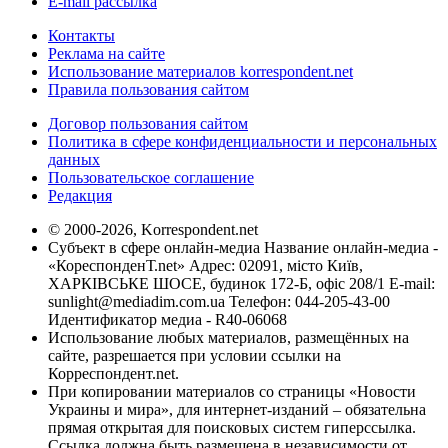
E-mail рассылка
Контакты
Реклама на сайте
Использование материалов korrespondent.net
Правила пользования сайтом
Договор пользования сайтом
Политика в сфере конфиденциальности и персональных
данных
Пользовательское соглашение
Редакция
© 2000-2026, Korrespondent.net
Субъект в сфере онлайн-медиа Название онлайн-медиа -
«КореспонденТ.net» Адрес: 02091, місто Київ,
ХАРКІВСЬКЕ ШОСЕ, будинок 172-Б, офіс 208/1 E-mail:
sunlight@mediadim.com.ua
Телефон: 044-205-43-00
Идентификатор медиа - R40-06068
Использование любых материалов, размещённых на
сайте, разрешается при условии ссылки на
Корреспондент.net.
При копировании материалов со страницы «Новости
Украины и мира», для интернет-изданий – обязательна
прямая открытая для поисковых систем гиперссылка.
Ссылка должна быть размещена в независимости от