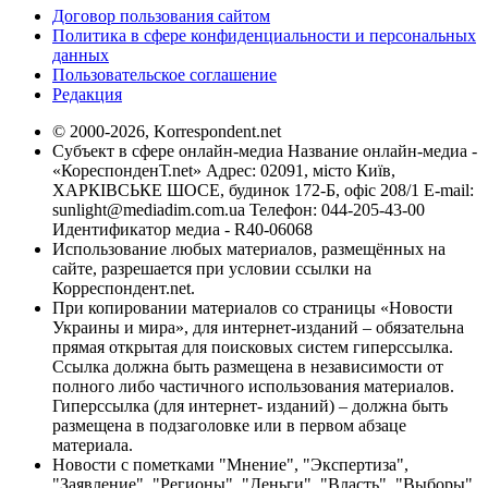
Договор пользования сайтом
Политика в сфере конфиденциальности и персональных
данных
Пользовательское соглашение
Редакция
© 2000-2026, Korrespondent.net
Субъект в сфере онлайн-медиа Название онлайн-медиа -
«КореспонденТ.net» Адрес: 02091, місто Київ,
ХАРКІВСЬКЕ ШОСЕ, будинок 172-Б, офіс 208/1 E-mail:
sunlight@mediadim.com.ua
Телефон: 044-205-43-00
Идентификатор медиа - R40-06068
Использование любых материалов, размещённых на
сайте, разрешается при условии ссылки на
Корреспондент.net.
При копировании материалов со страницы «Новости
Украины и мира», для интернет-изданий – обязательна
прямая открытая для поисковых систем гиперссылка.
Ссылка должна быть размещена в независимости от
полного либо частичного использования материалов.
Гиперссылка (для интернет- изданий) – должна быть
размещена в подзаголовке или в первом абзаце
материала.
Новости с пометками "Мнение", "Экспертиза",
"Заявление", "Регионы", "Деньги", "Власть", "Выборы",