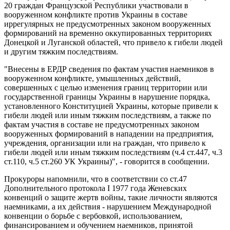
20 граждан Французской Республики участвовали в
вооруженном конфликте против Украины в составе
иррегулярных не предусмотренных законом вооруженных
формирований на временно оккупированных территориях
Донецкой и Луганской областей, что привело к гибели людей
и другим тяжким последствиям.
"Внесены в ЕРДР сведения по фактам участия наемников в
вооруженном конфликте, умышленных действий,
совершенных с целью изменения границ территории или
государственной границы Украины в нарушение порядка,
установленного Конституцией Украины, которые привели к
гибели людей или иным тяжким последствиям, а также по
фактам участия в составе не предусмотренных законом
вооруженных формирований в нападении на предприятия,
учреждения, организации или на граждан, что привело к
гибели людей или иным тяжким последствиям (ч.4 ст.447, ч.3
ст.110, ч.5 ст.260 УК Украины)", - говорится в сообщении.
Прокуроры напомнили, что в соответствии со ст.47
Дополнительного протокола I 1977 года Женевских
конвенций о защите жертв войны, такие личности являются
наемниками, а их действия - нарушением Международной
конвенции о борьбе с вербовкой, использованием,
финансированием и обучением наемников, принятой