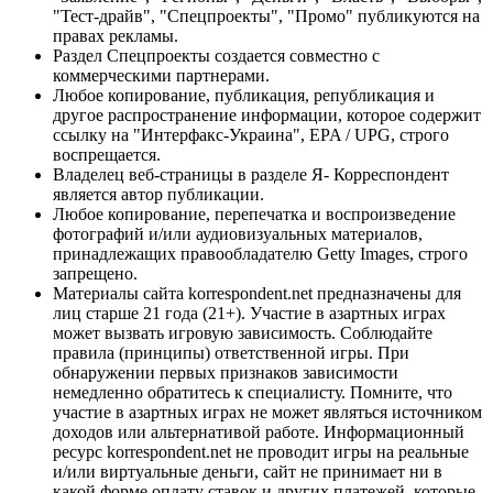
"Тест-драйв", "Спецпроекты", "Промо" публикуются на
правах рекламы.
Раздел Спецпроекты создается совместно с
коммерческими партнерами.
Любое копирование, публикация, републикация и
другое распространение информации, которое содержит
ссылку на "Интерфакс-Украина", EPA / UPG, строго
воспрещается.
Владелец веб-страницы в разделе Я- Корреспондент
является автор публикации.
Любое копирование, перепечатка и воспроизведение
фотографий и/или аудиовизуальных материалов,
принадлежащих правообладателю Getty Images, строго
запрещено.
Материалы сайта korrespondent.net предназначены для
лиц старше 21 года (21+). Участие в азартных играх
может вызвать игровую зависимость. Соблюдайте
правила (принципы) ответственной игры. При
обнаружении первых признаков зависимости
немедленно обратитесь к специалисту. Помните, что
участие в азартных играх не может являться источником
доходов или альтернативой работе. Информационный
ресурс korrespondent.net не проводит игры на реальные
и/или виртуальные деньги, сайт не принимает ни в
какой форме оплату ставок и других платежей, которые