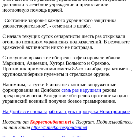
доставили в лечебное учреждение и предоставили
неотложную помощь врачей.
"Состояние здоровья каждого украинского защитника
удовлетворительное", - отметили в штабе.
С начала текущих суток сепаратисты шесть раз открывали
огонь по позициям украинских подразделений. В результате
вражеской активности никто не пострадал.
С полуночи вражеские обстрелы зафиксировали вблизи
Марьинки, Авдеевки, Хутора Вольного и Орехово.
Противник применял минометы 82-го калибра, гранатометы,
крупнокалиберные пулеметы и стрелковое оружие.
Напомним, за сутки 6 июля незаконные вооруженные
формирования на Донбассе
семь раз нарушили
режим
прекращения огня. Вследствие обстрелов противника один
украинский военный получил боевое травмирование.
На Донбассе снова заработал пункт пропуска Новотроицкое
Новости от
Корреспондент.net
в Telegram. Подписывайтесь
на наш канал
https://t.me/korrespondentnet