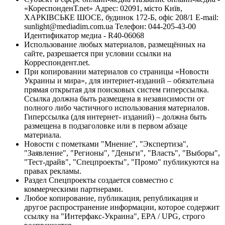
«КореспонденТ.net» Адрес: 02091, місто Київ,
ХАРКІВСЬКЕ ШОСЕ, будинок 172-Б, офіс 208/1 E-mail:
sunlight@mediadim.com.ua
Телефон: 044-205-43-00
Идентификатор медиа - R40-06068
Использование любых материалов, размещённых на
сайте, разрешается при условии ссылки на
Корреспондент.net.
При копировании материалов со страницы «Новости
Украины и мира», для интернет-изданий – обязательна
прямая открытая для поисковых систем гиперссылка.
Ссылка должна быть размещена в независимости от
полного либо частичного использования материалов.
Гиперссылка (для интернет- изданий) – должна быть
размещена в подзаголовке или в первом абзаце
материала.
Новости с пометками "Мнение", "Экспертиза",
"Заявление", "Регионы", "Деньги", "Власть", "Выборы",
"Тест-драйв", "Спецпроекты", "Промо" публикуются на
правах рекламы.
Раздел Спецпроекты создается совместно с
коммерческими партнерами.
Любое копирование, публикация, републикация и
другое распространение информации, которое содержит
ссылку на "Интерфакс-Украина", EPA / UPG, строго