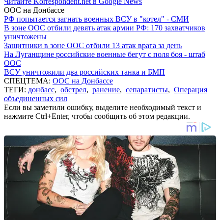
Читайте Korrespondent.net в Google News
ООС на Донбассе
РФ попытается загнать военных ВСУ в "котел" - СМИ
В зоне ООС отбили девять атак армии РФ: 170 захватчиков
уничтожены
Защитники в зоне ООС отбили 13 атак врага за день
На Луганщине российские военные бегут с поля боя - штаб
ООС
ВСУ уничтожили два российских танка и БМП
СПЕЦТЕМА:
ООС на Донбассе
ТЕГИ:
донбасс
,
обстрел
,
ранение
,
сепаратисты
,
Операция
объединенных сил
Если вы заметили ошибку, выделите необходимый текст и
нажмите Ctrl+Enter, чтобы сообщить об этом редакции.