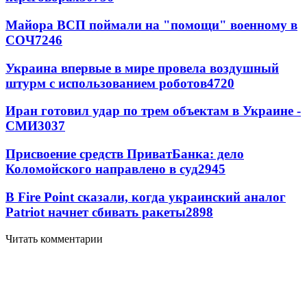
Майора ВСП поймали на "помощи" военному в
СОЧ
7246
Украина впервые в мире провела воздушный
штурм с использованием роботов
4720
Иран готовил удар по трем объектам в Украине -
СМИ
3037
Присвоение средств ПриватБанка: дело
Коломойского направлено в суд
2945
В Fire Point сказали, когда украинский аналог
Patriot начнет сбивать ракеты
2898
Читать комментарии