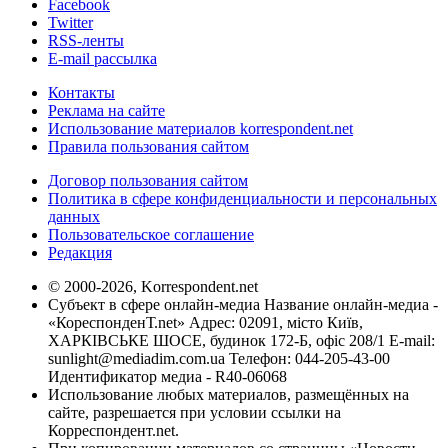
Facebook
Twitter
RSS-ленты
E-mail рассылка
Контакты
Реклама на сайте
Использование материалов korrespondent.net
Правила пользования сайтом
Договор пользования сайтом
Политика в сфере конфиденциальности и персональных
данных
Пользовательское соглашение
Редакция
© 2000-2026, Korrespondent.net
Субъект в сфере онлайн-медиа Название онлайн-медиа -
«КореспонденТ.net» Адрес: 02091, місто Київ,
ХАРКІВСЬКЕ ШОСЕ, будинок 172-Б, офіс 208/1 E-mail:
sunlight@mediadim.com.ua
Телефон: 044-205-43-00
Идентификатор медиа - R40-06068
Использование любых материалов, размещённых на
сайте, разрешается при условии ссылки на
Корреспондент.net.