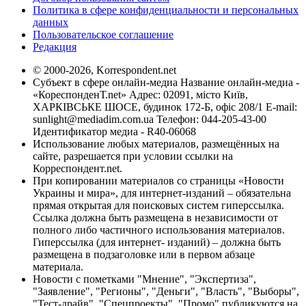
Политика в сфере конфиденциальности и персональных
данных
Пользовательское соглашение
Редакция
© 2000-2026, Korrespondent.net
Субъект в сфере онлайн-медиа Название онлайн-медиа -
«КореспонденТ.net» Адрес: 02091, місто Київ,
ХАРКІВСЬКЕ ШОСЕ, будинок 172-Б, офіс 208/1 E-mail:
sunlight@mediadim.com.ua
Телефон: 044-205-43-00
Идентификатор медиа - R40-06068
Использование любых материалов, размещённых на
сайте, разрешается при условии ссылки на
Корреспондент.net.
При копировании материалов со страницы «Новости
Украины и мира», для интернет-изданий – обязательна
прямая открытая для поисковых систем гиперссылка.
Ссылка должна быть размещена в независимости от
полного либо частичного использования материалов.
Гиперссылка (для интернет- изданий) – должна быть
размещена в подзаголовке или в первом абзаце
материала.
Новости с пометками "Мнение", "Экспертиза",
"Заявление", "Регионы", "Деньги", "Власть", "Выборы",
"Тест-драйв", "Спецпроекты", "Промо" публикуются на