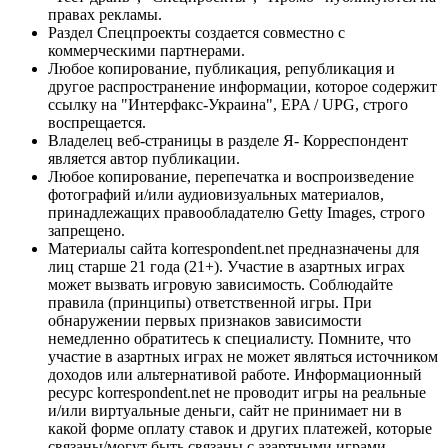
правах рекламы.
Раздел Спецпроекты создается совместно с
коммерческими партнерами.
Любое копирование, публикация, републикация и
другое распространение информации, которое содержит
ссылку на "Интерфакс-Украина", EPA / UPG, строго
воспрещается.
Владелец веб-страницы в разделе Я- Корреспондент
является автор публикации.
Любое копирование, перепечатка и воспроизведение
фотографий и/или аудиовизуальных материалов,
принадлежащих правообладателю Getty Images, строго
запрещено.
Материалы сайта korrespondent.net предназначены для
лиц старше 21 года (21+). Участие в азартных играх
может вызвать игровую зависимость. Соблюдайте
правила (принципы) ответственной игры. При
обнаружении первых признаков зависимости
немедленно обратитесь к специалисту. Помните, что
участие в азартных играх не может являться источником
доходов или альтернативой работе. Информационный
ресурс korrespondent.net не проводит игры на реальные
и/или виртуальные деньги, сайт не принимает ни в
какой форме оплату ставок и других платежей, которые
связаны/могут быть связаны с азартными играми,