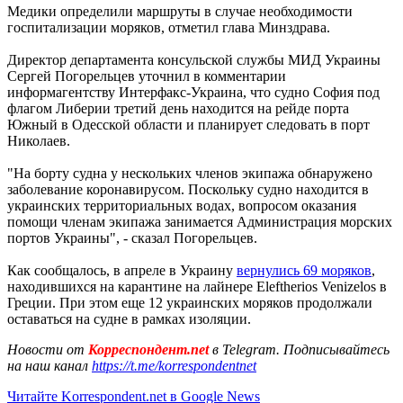
Медики определили маршруты в случае необходимости
госпитализации моряков, отметил глава Минздрава.
Директор департамента консульской службы МИД Украины
Сергей Погорельцев уточнил в комментарии
информагентству Интерфакс-Украина, что судно София под
флагом Либерии третий день находится на рейде порта
Южный в Одесской области и планирует следовать в порт
Николаев.
"На борту судна у нескольких членов экипажа обнаружено
заболевание коронавирусом. Поскольку судно находится в
украинских территориальных водах, вопросом оказания
помощи членам экипажа занимается Администрация морских
портов Украины", - сказал Погорельцев.
Как сообщалось, в апреле в Украину
вернулись 69 моряков
,
находившихся на карантине на лайнере Eleftherios Venizelos в
Греции. При этом еще 12 украинских моряков продолжали
оставаться на судне в рамках изоляции.
Новости от
Корреспондент.net
в Telegram. Подписывайтесь
на наш канал
https://t.me/korrespondentnet
Читайте Korrespondent.net в Google News