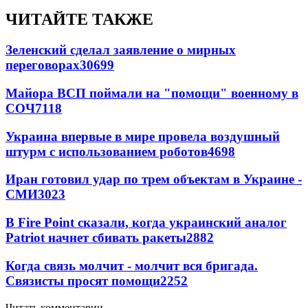
ЧИТАЙТЕ ТАКЖЕ
Зеленский сделал заявление о мирных
переговорах
30699
Майора ВСП поймали на "помощи" военному в
СОЧ
7118
Украина впервые в мире провела воздушный
штурм с использованием роботов
4698
Иран готовил удар по трем объектам в Украине -
СМИ
3023
В Fire Point сказали, когда украинский аналог
Patriot начнет сбивать ракеты
2882
Когда связь молчит - молчит вся бригада.
Связисты просят помощи
2252
Читать комментарии