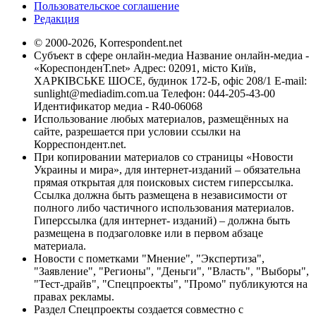
Пользовательское соглашение
Редакция
© 2000-2026, Korrespondent.net
Субъект в сфере онлайн-медиа Название онлайн-медиа -
«КореспонденТ.net» Адрес: 02091, місто Київ,
ХАРКІВСЬКЕ ШОСЕ, будинок 172-Б, офіс 208/1 E-mail:
sunlight@mediadim.com.ua
Телефон: 044-205-43-00
Идентификатор медиа - R40-06068
Использование любых материалов, размещённых на
сайте, разрешается при условии ссылки на
Корреспондент.net.
При копировании материалов со страницы «Новости
Украины и мира», для интернет-изданий – обязательна
прямая открытая для поисковых систем гиперссылка.
Ссылка должна быть размещена в независимости от
полного либо частичного использования материалов.
Гиперссылка (для интернет- изданий) – должна быть
размещена в подзаголовке или в первом абзаце
материала.
Новости с пометками "Мнение", "Экспертиза",
"Заявление", "Регионы", "Деньги", "Власть", "Выборы",
"Тест-драйв", "Спецпроекты", "Промо" публикуются на
правах рекламы.
Раздел Спецпроекты создается совместно с