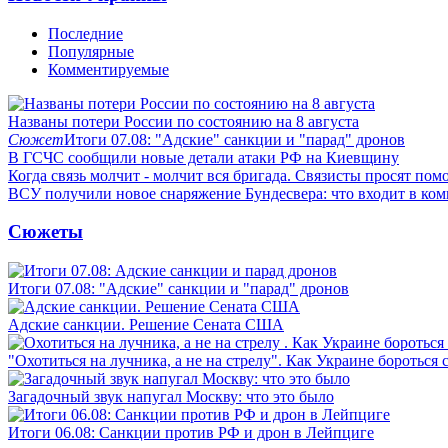
Последние
Популярные
Комментируемые
Названы потери России по состоянию на 8 августа
Сюжет
Итоги 07.08: "Адские" санкции и "парад" дронов
В ГСЧС сообщили новые детали атаки РФ на Киевщину
Когда связь молчит - молчит вся бригада. Связисты просят по
ВСУ получили новое снаряжение Бундесвера: что входит в ком
Сюжеты
Итоги 07.08: "Адские" санкции и "парад" дронов
Адские санкции. Решение Сената США
"Охотиться на лучника, а не на стрелу". Как Украине бороться 
Загадочный звук напугал Москву: что это было
Итоги 06.08: Санкции против РФ и дрон в Лейпциге