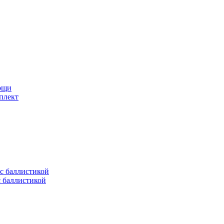
мощи
плект
с баллистикой