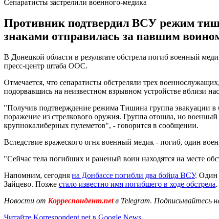
Сепаратисты застрелили военного-медика
Противник подтвердил ВСУ режим тиши
знаками отправилась за павшим воином,
В Донецкой области в результате обстрела погиб военный меди
пресс-центр штаба ООС.
Отмечается, что сепаратисты обстреляли трех военнослужащих
подорвавшись на неизвестном взрывном устройстве вблизи нас
"Получив подтверждение режима Тишина группа эвакуации в бе
поражение из стрелкового оружия. Группа отошла, но военный
крупнокалиберных пулеметов", - говорится в сообщении.
Вследствие вражеского огня военный медик - погиб, один вое
"Сейчас тела погибших и раненый воин находятся на месте о
Напомним, сегодня
на Донбассе погибли два бойца ВСУ
. Один
Зайцево. Позже
стало известно имя погибшего в ходе обстрела
.
Новости от
Корреспондент.net
в Telegram. Подписывайтесь н
Читайте Korrespondent.net в Google News