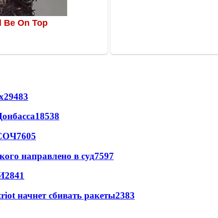
х
29483
Донбасса
18538
 СОЧ
7605
кого направлено в суд
7597
И
2841
triot начнет сбивать ракеты
2383