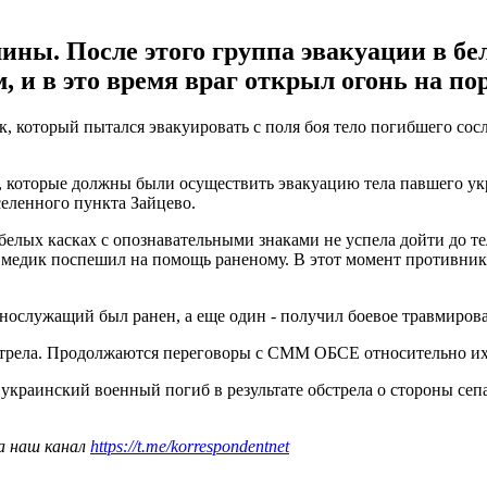
ны. После этого группа эвакуации в бе
 и в это время враг открыл огонь на по
к, который пытался эвакуировать с поля боя тело погибшего сос
, которые должны были осуществить эвакуацию тела павшего укр
еленного пункта Зайцево.
лых касках с опознавательными знаками не успела дойти до тела
 медик поспешил на помощь раненому. В этот момент противник 
ннослужащий был ранен, а еще один - получил боевое травмиров
бстрела. Продолжаются переговоры с СММ ОБСЕ относительно их
 украинский военный погиб в результате обстрела о стороны сеп
а наш канал
https://t.me/korrespondentnet