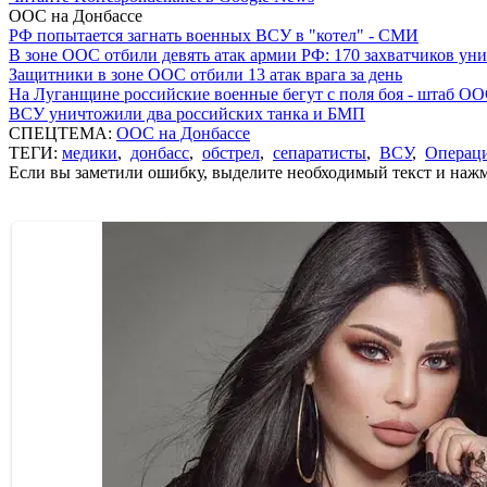
ООС на Донбассе
РФ попытается загнать военных ВСУ в "котел" - СМИ
В зоне ООС отбили девять атак армии РФ: 170 захватчиков у
Защитники в зоне ООС отбили 13 атак врага за день
На Луганщине российские военные бегут с поля боя - штаб О
ВСУ уничтожили два российских танка и БМП
СПЕЦТЕМА:
ООС на Донбассе
ТЕГИ:
медики
,
донбасс
,
обстрел
,
сепаратисты
,
ВСУ
,
Операци
Если вы заметили ошибку, выделите необходимый текст и нажми