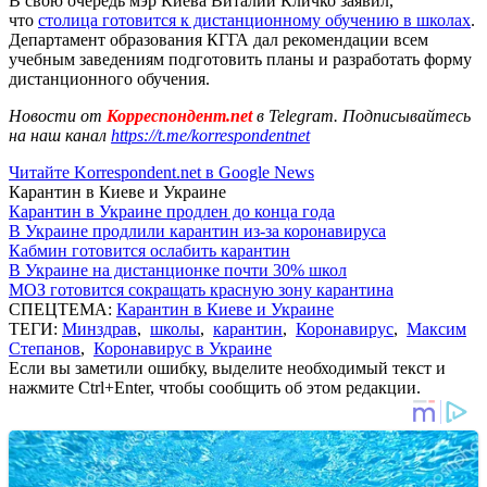
В свою очередь мэр Киева Виталий Кличко заявил,
что
столица готовится к дистанционному обучению в школах
.
Департамент образования КГГА дал рекомендации всем
учебным заведениям подготовить планы и разработать форму
дистанционного обучения.
Новости от
Корреспондент.net
в Telegram. Подписывайтесь
на наш канал
https://t.me/korrespondentnet
Читайте Korrespondent.net в Google News
Карантин в Киеве и Украине
Карантин в Украине продлен до конца года
В Украине продлили карантин из-за коронавируса
Кабмин готовится ослабить карантин
В Украине на дистанционке почти 30% школ
МОЗ готовится сокращать красную зону карантина
СПЕЦТЕМА:
Карантин в Киеве и Украине
ТЕГИ:
Минздрав
,
школы
,
карантин
,
Коронавирус
,
Максим
Степанов
,
Коронавирус в Украине
Если вы заметили ошибку, выделите необходимый текст и
нажмите Ctrl+Enter, чтобы сообщить об этом редакции.