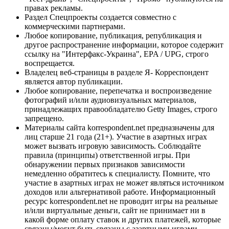
правах рекламы.
Раздел Спецпроекты создается совместно с
коммерческими партнерами.
Любое копирование, публикация, републикация и
другое распространение информации, которое содержит
ссылку на "Интерфакс-Украина", EPA / UPG, строго
воспрещается.
Владелец веб-страницы в разделе Я- Корреспондент
является автор публикации.
Любое копирование, перепечатка и воспроизведение
фотографий и/или аудиовизуальных материалов,
принадлежащих правообладателю Getty Images, строго
запрещено.
Материалы сайта korrespondent.net предназначены для
лиц старше 21 года (21+). Участие в азартных играх
может вызвать игровую зависимость. Соблюдайте
правила (принципы) ответственной игры. При
обнаружении первых признаков зависимости
немедленно обратитесь к специалисту. Помните, что
участие в азартных играх не может являться источником
доходов или альтернативой работе. Информационный
ресурс korrespondent.net не проводит игры на реальные
и/или виртуальные деньги, сайт не принимает ни в
какой форме оплату ставок и других платежей, которые
связаны/могут быть связаны с азартными играми,