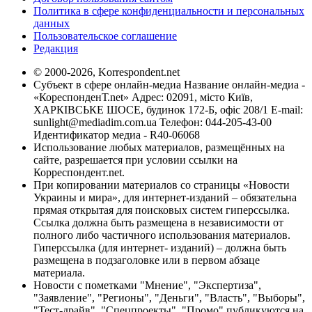
Политика в сфере конфиденциальности и персональных
данных
Пользовательское соглашение
Редакция
© 2000-2026, Korrespondent.net
Субъект в сфере онлайн-медиа Название онлайн-медиа -
«КореспонденТ.net» Адрес: 02091, місто Київ,
ХАРКІВСЬКЕ ШОСЕ, будинок 172-Б, офіс 208/1 E-mail:
sunlight@mediadim.com.ua
Телефон: 044-205-43-00
Идентификатор медиа - R40-06068
Использование любых материалов, размещённых на
сайте, разрешается при условии ссылки на
Корреспондент.net.
При копировании материалов со страницы «Новости
Украины и мира», для интернет-изданий – обязательна
прямая открытая для поисковых систем гиперссылка.
Ссылка должна быть размещена в независимости от
полного либо частичного использования материалов.
Гиперссылка (для интернет- изданий) – должна быть
размещена в подзаголовке или в первом абзаце
материала.
Новости с пометками "Мнение", "Экспертиза",
"Заявление", "Регионы", "Деньги", "Власть", "Выборы",
"Тест-драйв", "Спецпроекты", "Промо" публикуются на