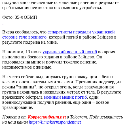
получил многочисленные осколочные ранения в результате
срабатывания неизвестного взрывного устройства.
Фото: 35-я ОБМП
Вчера сообщалось, что
сепаратисты передали украинской
стороне тело военного
, который погиб в районе Зайцево в
результате подрыва на мине.
Напомним, 13 июля
украинский военный погиб
во время
выполнения боевого задания в районе Зайцево. Он
подорвался на мине и получил тяжелое ранение,
несовместимое с жизнью.
На место гибели выдвинулась группа эвакуации в белых
касках с опознавательными знаками. Противник подтвердил
режим "тишины", но открыл огонь, когда эвакуационная
группа находилась в нескольких метрах от тела. В результате
вражеского обстрела
военный медик погиб
, один
военнослужащий получил ранения, еще один – боевое
травмирование.
Новости от
Корреспондент.net
в Telegram. Подписывайтесь
на наш канал
https://t.me/korrespondentnet