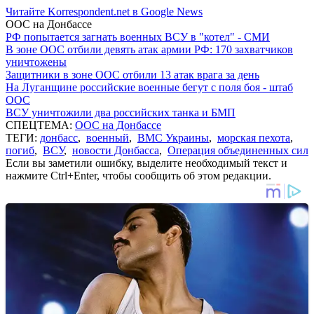
Читайте Korrespondent.net в Google News
ООС на Донбассе
РФ попытается загнать военных ВСУ в "котел" - СМИ
В зоне ООС отбили девять атак армии РФ: 170 захватчиков
уничтожены
Защитники в зоне ООС отбили 13 атак врага за день
На Луганщине российские военные бегут с поля боя - штаб
ООС
ВСУ уничтожили два российских танка и БМП
СПЕЦТЕМА:
ООС на Донбассе
ТЕГИ:
донбасс
,
военный
,
ВМС Украины
,
морская пехота
,
погиб
,
ВСУ
,
новости Донбасса
,
Операция объединенных сил
Если вы заметили ошибку, выделите необходимый текст и
нажмите Ctrl+Enter, чтобы сообщить об этом редакции.