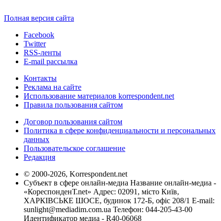
Полная версия сайта
Facebook
Twitter
RSS-ленты
E-mail рассылка
Контакты
Реклама на сайте
Использование материалов korrespondent.net
Правила пользования сайтом
Договор пользования сайтом
Политика в сфере конфиденциальности и персональных
данных
Пользовательское соглашение
Редакция
© 2000-2026, Korrespondent.net
Субъект в сфере онлайн-медиа Название онлайн-медиа -
«КореспонденТ.net» Адрес: 02091, місто Київ,
ХАРКІВСЬКЕ ШОСЕ, будинок 172-Б, офіс 208/1 E-mail:
sunlight@mediadim.com.ua
Телефон: 044-205-43-00
Идентификатор медиа - R40-06068