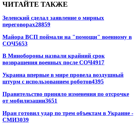
ЧИТАЙТЕ ТАКЖЕ
Зеленский сделал заявление о мирных
переговорах
28859
Майора ВСП поймали на "помощи" военному в
СОЧ
5653
В Минобороны назвали крайний срок
возвращения военных после СОЧ
4917
Украина впервые в мире провела воздушный
штурм с использованием роботов
4395
Правительство приняло изменения по отсрочке
от мобилизации
3651
Иран готовил удар по трем объектам в Украине -
СМИ
3039