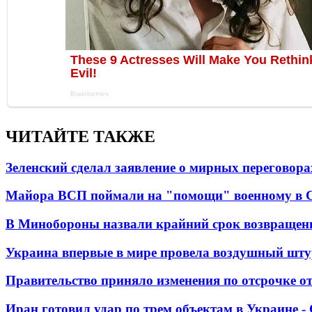
ЧИТАЙТЕ ТАКЖЕ
Зеленский сделал заявление о мирных переговора
Майора ВСП поймали на "помощи" военному в
В Минобороны назвали крайний срок возвращен
Украина впервые в мире провела воздушный шту
Правительство приняло изменения по отсрочке о
Иран готовил удар по трем объектам в Украине 