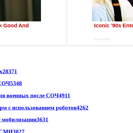
х
28371
 СОЧ
5348
ия военных после СОЧ
4911
рм с использованием роботов
4262
т мобилизации
3631
- СМИ
3027