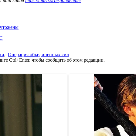
а наш канал
https://t.me/korrespondentnet
ничтожены
ОС
ки
,
Операция объединенных сил
те Ctrl+Enter, чтобы сообщить об этом редакции.