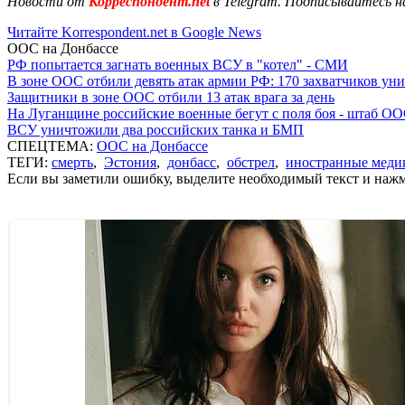
Новости от
Корреспондент.net
в Telegram. Подписывайтесь н
Читайте Korrespondent.net в Google News
ООС на Донбассе
РФ попытается загнать военных ВСУ в "котел" - СМИ
В зоне ООС отбили девять атак армии РФ: 170 захватчиков у
Защитники в зоне ООС отбили 13 атак врага за день
На Луганщине российские военные бегут с поля боя - штаб О
ВСУ уничтожили два российских танка и БМП
СПЕЦТЕМА:
ООС на Донбассе
ТЕГИ:
смерть
,
Эстония
,
донбасс
,
обстрел
,
иностранные меди
Если вы заметили ошибку, выделите необходимый текст и нажми