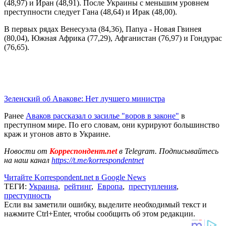
(48,97) и Иран (48,91). После Украины с меньшим уровнем
преступности следует Гана (48,64) и Ирак (48,00).
В первых рядах Венесуэла (84,36), Папуа - Новая Гвинея
(80,04), Южная Африка (77,29), Афганистан (76,97) и Гондурас
(76,65).
Зеленский об Авакове: Нет лучшего министра
Ранее
Аваков рассказал о засилье "воров в законе"
в
преступном мире. По его словам, они курируют большинство
краж и угонов авто в Украине.
Новости от
Корреспондент.net
в Telegram. Подписывайтесь
на наш канал
https://t.me/korrespondentnet
Читайте Korrespondent.net в Google News
ТЕГИ:
Украина
,
рейтинг
,
Европа
,
преступления
,
преступность
Если вы заметили ошибку, выделите необходимый текст и
нажмите Ctrl+Enter, чтобы сообщить об этом редакции.