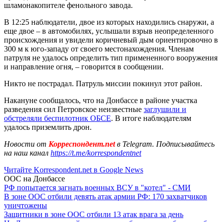
шламонакопителе фенольного завода.
В 12:25 наблюдатели, двое из которых находились снаружи, а
еще двое – в автомобилях, услышали взрыв неопределенного
происхождения и увидели коричневый дым ориентировочно в
300 м к юго-западу от своего местонахождения. Членам
патруля не удалось определить тип примененного вооружения
и направление огня, – говорится в сообщении.
Никто не пострадал. Патруль миссии покинул этот район.
Накануне сообщалось, что на Донбассе в районе участка
разведения сил Петровское неизвестные
заглушили и
обстреляли беспилотник ОБСЕ
. В итоге наблюдателям
удалось приземлить дрон.
Новости от
Корреспондент.net
в Telegram. Подписывайтесь
на наш канал
https://t.me/korrespondentnet
Читайте Korrespondent.net в Google News
ООС на Донбассе
РФ попытается загнать военных ВСУ в "котел" - СМИ
В зоне ООС отбили девять атак армии РФ: 170 захватчиков
уничтожены
Защитники в зоне ООС отбили 13 атак врага за день