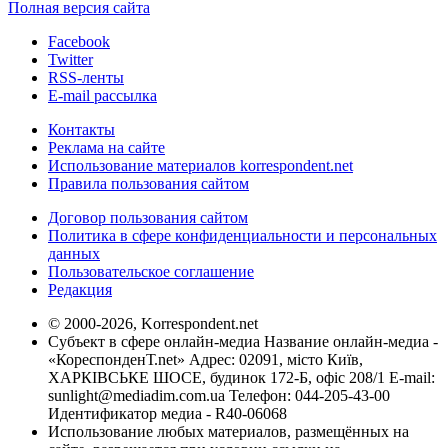
Полная версия сайта
Facebook
Twitter
RSS-ленты
E-mail рассылка
Контакты
Реклама на сайте
Использование материалов korrespondent.net
Правила пользования сайтом
Договор пользования сайтом
Политика в сфере конфиденциальности и персональных
данных
Пользовательское соглашение
Редакция
© 2000-2026, Korrespondent.net
Субъект в сфере онлайн-медиа Название онлайн-медиа -
«КореспонденТ.net» Адрес: 02091, місто Київ,
ХАРКІВСЬКЕ ШОСЕ, будинок 172-Б, офіс 208/1 E-mail:
sunlight@mediadim.com.ua
Телефон: 044-205-43-00
Идентификатор медиа - R40-06068
Использование любых материалов, размещённых на