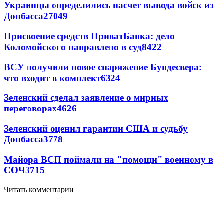
Украинцы определились насчет вывода войск из
Донбасса
27049
Присвоение средств ПриватБанка: дело
Коломойского направлено в суд
8422
ВСУ получили новое снаряжение Бундесвера:
что входит в комплект
6324
Зеленский сделал заявление о мирных
переговорах
4626
Зеленский оценил гарантии США и судьбу
Донбасса
3778
Майора ВСП поймали на "помощи" военному в
СОЧ
3715
Читать комментарии