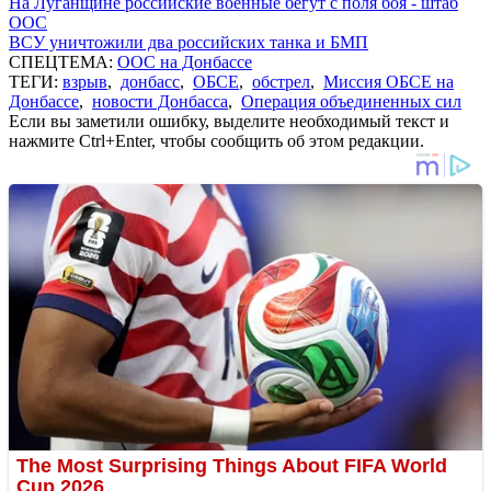
На Луганщине российские военные бегут с поля боя - штаб
ООС
ВСУ уничтожили два российских танка и БМП
СПЕЦТЕМА:
ООС на Донбассе
ТЕГИ:
взрыв
,
донбасс
,
ОБСЕ
,
обстрел
,
Миссия ОБСЕ на
Донбассе
,
новости Донбасса
,
Операция объединенных сил
Если вы заметили ошибку, выделите необходимый текст и
нажмите Ctrl+Enter, чтобы сообщить об этом редакции.