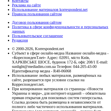
Контакты
Реклама на сайте
Использование материалов korrespondent.net
Правила пользования сайтом
Договор пользования сайтом
Политика в сфере конфиденциальности и персональных
данных
Пользовательское соглашение
Редакция
© 2000-2026, Korrespondent.net
Субъект в сфере онлайн-медиа Название онлайн-медиа -
«КореспонденТ.net» Адрес: 02091, місто Київ,
ХАРКІВСЬКЕ ШОСЕ, будинок 172-Б, офіс 208/1 E-mail:
sunlight@mediadim.com.ua
Телефон: 044-205-43-00
Идентификатор медиа - R40-06068
Использование любых материалов, размещённых на
сайте, разрешается при условии ссылки на
Корреспондент.net.
При копировании материалов со страницы «Новости
Украины и мира», для интернет-изданий – обязательна
прямая открытая для поисковых систем гиперссылка.
Ссылка должна быть размещена в независимости от
полного либо частичного использования материалов.