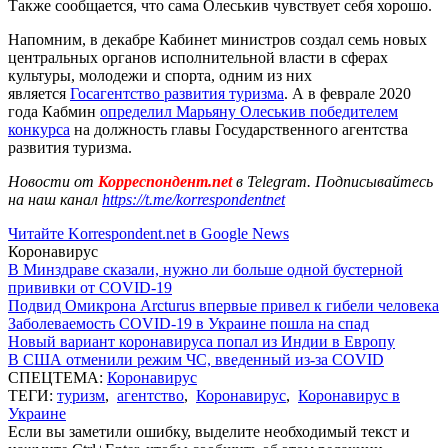
Также сообщается, что сама Олеськив чувствует себя хорошо.
Напомним, в декабре Кабинет министров создал семь новых
центральных органов исполнительной власти в сферах
культуры, молодежи и спорта, одним из них
является
Госагентство развития туризма
. А в феврале 2020
года Кабмин
определил Марьяну Олеськив победителем
конкурса
на должность главы Государственного агентства
развития туризма.
Новости от
Корреспондент.net
в Telegram. Подписывайтесь
на наш канал
https://t.me/korrespondentnet
Читайте Korrespondent.net в Google News
Коронавирус
В Минздраве сказали, нужно ли больше одной бустерной
прививки от COVID-19
Подвид Омикрона Arcturus впервые привел к гибели человека
Заболеваемость COVID-19 в Украине пошла на спад
Новый вариант коронавируса попал из Индии в Европу
В США отменили режим ЧС, введенный из-за COVID
СПЕЦТЕМА:
Коронавирус
ТЕГИ:
туризм
,
агентство
,
Коронавирус
,
Коронавирус в
Украине
Если вы заметили ошибку, выделите необходимый текст и