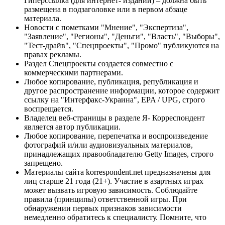
Гиперссылка (для интернет- изданий) – должна быть
размещена в подзаголовке или в первом абзаце
материала.
Новости с пометками "Мнение", "Экспертиза",
"Заявление", "Регионы", "Деньги", "Власть", "Выборы",
"Тест-драйв", "Спецпроекты", "Промо" публикуются на
правах рекламы.
Раздел Спецпроекты создается совместно с
коммерческими партнерами.
Любое копирование, публикация, републикация и
другое распространение информации, которое содержит
ссылку на "Интерфакс-Украина", EPA / UPG, строго
воспрещается.
Владелец веб-страницы в разделе Я- Корреспондент
является автор публикации.
Любое копирование, перепечатка и воспроизведение
фотографий и/или аудиовизуальных материалов,
принадлежащих правообладателю Getty Images, строго
запрещено.
Материалы сайта korrespondent.net предназначены для
лиц старше 21 года (21+). Участие в азартных играх
может вызвать игровую зависимость. Соблюдайте
правила (принципы) ответственной игры. При
обнаружении первых признаков зависимости
немедленно обратитесь к специалисту. Помните, что