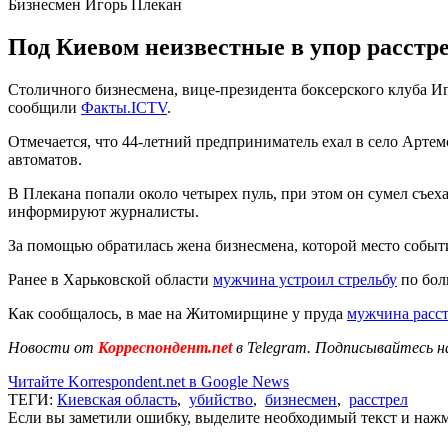
Бизнесмен Игорь Плекан
Под Киевом неизвестные в упор расстр
Столичного бизнесмена, вице-президента боксерского клуба Иго
сообщили
Факты.ICTV
.
Отмечается, что 44-летний предприниматель ехал в село Артем
автоматов.
В Плекана попали около четырех пуль, при этом он сумел съех
информируют журналисты.
За помощью обратилась жена бизнесмена, которой место событи
Ранее в Харьковской области
мужчина устроил стрельбу
по бол
Как сообщалось, в мае на Житомирщине у пруда
мужчина расст
Новости от
Корреспондент.net
в Telegram. Подписывайтесь н
Читайте Korrespondent.net в Google News
ТЕГИ:
Киевская область
,
убийство
,
бизнесмен
,
расстрел
Если вы заметили ошибку, выделите необходимый текст и нажми