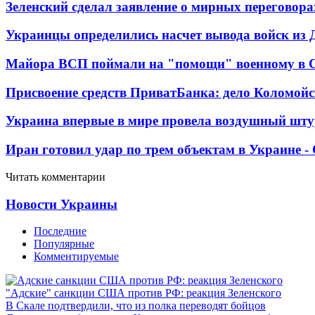
Зеленский сделал заявление о мирных переговора
Украинцы определились насчет вывода войск из 
Майора ВСП поймали на "помощи" военному в
Присвоение средств ПриватБанка: дело Коломойс
Украина впервые в мире провела воздушный шту
Иран готовил удар по трем объектам в Украине 
Читать комментарии
Новости Украины
Последние
Популярные
Комментируемые
"Адские" санкции США против РФ: реакция Зеленского
В Скале подтвердили, что из полка переводят бойцов