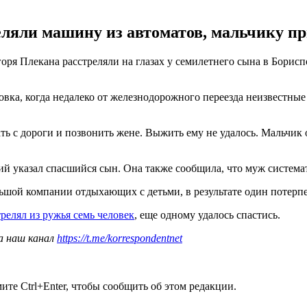
еляли машину из автоматов, мальчику п
ря Плекана расстреляли на глазах у семилетнего сына в Бориспо
овка, когда недалеко от железнодорожного переезда неизвестные
ать с дороги и позвонить жене. Выжить ему не удалось. Мальчик
й указал спасшийся сын. Она также сообщила, что муж системат
ьшой компании отдыхающих с детьми, в результате один потерп
релял из ружья семь человек
, еще одному удалось спастись.
а наш канал
https://t.me/korrespondentnet
те Ctrl+Enter, чтобы сообщить об этом редакции.