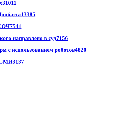
х
31011
Донбасса
13385
 СОЧ
7541
кого направлено в суд
7156
рм с использованием роботов
4820
- СМИ
3137