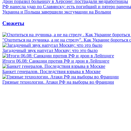
Дрон поразил больницу в Херсоне: пострадали медработницы
РФ нанесла удар по Славянску: есть погибший и пятеро ранен
Украина и Польша завершили эксгумации на Волыни
Сюжеты
"Охотиться на лучника, а не на стрелу". Как Украине бороться 
Загадочный звук напугал Москву: что это было
Итоги 06.08: Санкции против РФ и дрон в Лейпциге
Банкет генералов. Последствия взрыва в Москве
Грязные технологии. Атаки РФ на выборы во Франции