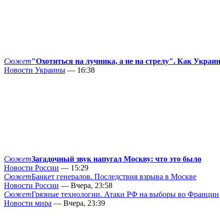
Сюжет
"Охотиться на лучника, а не на стрелу". Как Украи
Новости Украины
— 16:38
Сюжет
Загадочный звук напугал Москву: что это было
Новости России
— 15:29
Сюжет
Банкет генералов. Последствия взрыва в Москве
Новости России
— Вчера, 23:58
Сюжет
Грязные технологии. Атаки РФ на выборы во Франции
Новости мира
— Вчера, 23:39