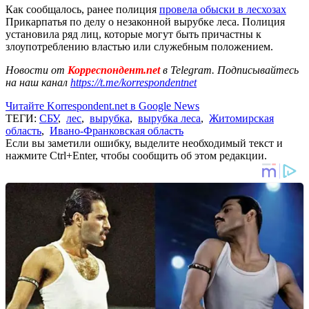
Как сообщалось, ранее полиция
провела обыски в лесхозах
Прикарпатья по делу о незаконной вырубке леса. Полиция
установила ряд лиц, которые могут быть причастны к
злоупотреблению властью или служебным положением.
Новости от
Корреспондент.net
в Telegram. Подписывайтесь
на наш канал
https://t.me/korrespondentnet
Читайте Korrespondent.net в Google News
ТЕГИ:
СБУ
,
лес
,
вырубка
,
вырубка леса
,
Житомирская
область
,
Ивано-Франковская область
Если вы заметили ошибку, выделите необходимый текст и
нажмите Ctrl+Enter, чтобы сообщить об этом редакции.