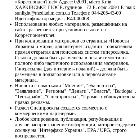
«КореспонденТ.net» Адрес: 02091, місто Київ,
ХАРКІВСЬКЕ ШОСЕ, будинок 172-Б, офіс 208/1 E-mail:
sunlight@mediadim.com.ua
Телефон: 044-205-43-00
Идентификатор медиа - R40-06068
Использование любых материалов, размещённых на
сайте, разрешается при условии ссылки на
Корреспондент.net.
При копировании материалов со страницы «Новости
Украины и мира», для интернет-изданий – обязательна
прямая открытая для поисковых систем гиперссылка.
Ссылка должна быть размещена в независимости от
полного либо частичного использования материалов.
Гиперссылка (для интернет- изданий) – должна быть
размещена в подзаголовке или в первом абзаце
материала.
Новости с пометками "Мнение", "Экспертиза",
"Заявление", "Регионы", "Деньги", "Власть", "Выборы",
"Тест-драйв", "Спецпроекты", "Промо" публикуются на
правах рекламы.
Раздел Спецпроекты создается совместно с
коммерческими партнерами.
Любое копирование, публикация, републикация и
другое распространение информации, которое содержит
ссылку на "Интерфакс-Украина", EPA / UPG, строго
воспрещается.