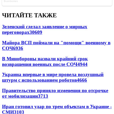
ЧИТАЙТЕ ТАКЖЕ
Зеленский сделал заявление о мирных
переговорах
30609
Майора ВСП поймали на "помощи" военному в
СОЧ
6936
В Минобороны назвали крайний срок
возвращения военных после СОЧ
4944
Украина впервые в мире провела воздушный
штурм с использованием роботов
4666
Правительство приняло изменения по отсрочке
от мобилизации
3713
Иран готовил удар по трем объектам в Украине -
СМИ
3103