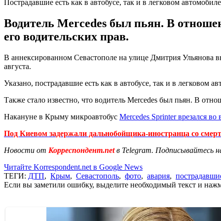
Пострадавшие есть как в автобусе, так и в легковом автомобиле
Водитель Mercedes был пьян. В отноше
его водительских прав.
В аннексированном Севастополе на улице Дмитрия Ульянова в
августа.
Указано, пострадавшие есть как в автобусе, так и в легковом а
Также стало известно, что водитель Mercedes был пьян. В отн
Накануне в Крыму микроавтобус
Mercedes Sprinter врезался в
Под Киевом задержали дальнобойщика-иностранца со смерт
Новости от
Корреспондент.net
в Telegram. Подписывайтесь н
Читайте Korrespondent.net в Google News
ТЕГИ:
ДТП
,
Крым
,
Севастополь
,
фото
,
авария
,
пострадавши
Если вы заметили ошибку, выделите необходимый текст и нажми