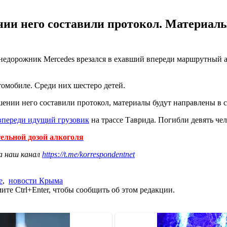
нии него составили протокол. Материалы
недорожник Mercedes врезался в ехавший впереди маршрутный а
втомобиле. Среди них шестеро детей.
ошении него составили протокол, материалы будут направлены в с
о впереди идущий грузовик
на трассе Таврида. Погибли девять чел
ельной дозой алкоголя
а наш канал
https://t.me/korrespondentnet
е
,
новости Крыма
те Ctrl+Enter, чтобы сообщить об этом редакции.