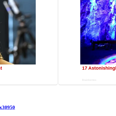
х
30950