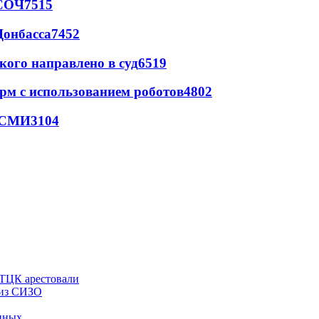
 СОЧ
7515
Донбасса
7452
кого направлено в суд
6519
рм с использованием роботов
4802
- СМИ
3104
 ТЦК арестовали
 из СИЗО
енных