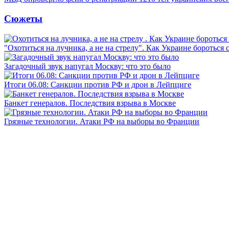
Сюжеты
"Охотиться на лучника, а не на стрелу". Как Украине бороться 
Загадочный звук напугал Москву: что это было
Итоги 06.08: Санкции против РФ и дрон в Лейпциге
Банкет генералов. Последствия взрыва в Москве
Грязные технологии. Атаки РФ на выборы во Франции