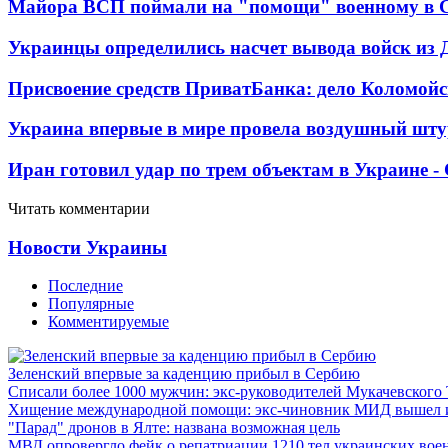
Майора ВСП поймали на "помощи" военному в
Украинцы определились насчет вывода войск из 
Присвоение средств ПриватБанка: дело Коломойс
Украина впервые в мире провела воздушный шту
Иран готовил удар по трем объектам в Украине 
Читать комментарии
Новости Украины
Последние
Популярные
Комментируемые
Зеленский впервые за каденцию прибыл в Сербию
Списали более 1000 мужчин: экс-руководителей Мукачевского
Хищение международной помощи: экс-чиновник МИД вышел
"Парад" дронов в Ялте: названа возможная цель
МВД опровергло фейк о репатриации 1210 тел украинских во