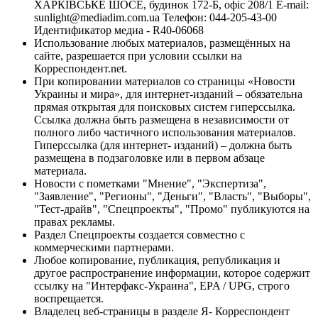
ХАРКІВСЬКЕ ШОСЕ, будинок 172-Б, офіс 208/1 E-mail:
sunlight@mediadim.com.ua
Телефон: 044-205-43-00
Идентификатор медиа - R40-06068
Использование любых материалов, размещённых на
сайте, разрешается при условии ссылки на
Корреспондент.net.
При копировании материалов со страницы «Новости
Украины и мира», для интернет-изданий – обязательна
прямая открытая для поисковых систем гиперссылка.
Ссылка должна быть размещена в независимости от
полного либо частичного использования материалов.
Гиперссылка (для интернет- изданий) – должна быть
размещена в подзаголовке или в первом абзаце
материала.
Новости с пометками "Мнение", "Экспертиза",
"Заявление", "Регионы", "Деньги", "Власть", "Выборы",
"Тест-драйв", "Спецпроекты", "Промо" публикуются на
правах рекламы.
Раздел Спецпроекты создается совместно с
коммерческими партнерами.
Любое копирование, публикация, републикация и
другое распространение информации, которое содержит
ссылку на "Интерфакс-Украина", EPA / UPG, строго
воспрещается.
Владелец веб-страницы в разделе Я- Корреспондент