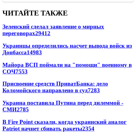
ЧИТАЙТЕ ТАКЖЕ
Зеленский сделал заявление о мирных
переговорах
29412
Украинцы определились насчет вывода войск из
Донбасса
14983
Майора ВСП поймали на "помощи" военному в
СОЧ
7553
Присвоение средств ПриватБанка: дело
Коломойского направлено в суд
7283
Украина поставила Путина перед дилеммой -
СМИ
2785
В Fire Point сказали, когда украинский аналог
Patriot начнет сбивать ракеты
2354