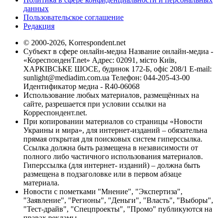
данных
Пользовательское соглашение
Редакция
© 2000-2026, Korrespondent.net
Субъект в сфере онлайн-медиа Название онлайн-медиа -
«КореспонденТ.net» Адрес: 02091, місто Київ,
ХАРКІВСЬКЕ ШОСЕ, будинок 172-Б, офіс 208/1 E-mail:
sunlight@mediadim.com.ua
Телефон: 044-205-43-00
Идентификатор медиа - R40-06068
Использование любых материалов, размещённых на
сайте, разрешается при условии ссылки на
Корреспондент.net.
При копировании материалов со страницы «Новости
Украины и мира», для интернет-изданий – обязательна
прямая открытая для поисковых систем гиперссылка.
Ссылка должна быть размещена в независимости от
полного либо частичного использования материалов.
Гиперссылка (для интернет- изданий) – должна быть
размещена в подзаголовке или в первом абзаце
материала.
Новости с пометками "Мнение", "Экспертиза",
"Заявление", "Регионы", "Деньги", "Власть", "Выборы",
"Тест-драйв", "Спецпроекты", "Промо" публикуются на
правах рекламы.