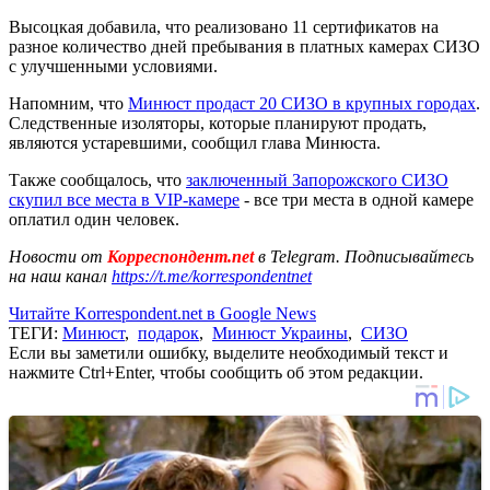
Высоцкая добавила, что реализовано 11 сертификатов на
разное количество дней пребывания в платных камерах СИЗО
с улучшенными условиями.
Напомним, что
Минюст продаст 20 СИЗО в крупных городах
.
Следственные изоляторы, которые планируют продать,
являются устаревшими, сообщил глава Минюста.
Также сообщалось, что
заключенный Запорожского СИЗО
скупил все места в VIP-камере
- все три места в одной камере
оплатил один человек.
Новости от
Корреспондент.net
в Telegram. Подписывайтесь
на наш канал
https://t.me/korrespondentnet
Читайте Korrespondent.net в Google News
ТЕГИ:
Минюст
,
подарок
,
Минюст Украины
,
СИЗО
Если вы заметили ошибку, выделите необходимый текст и
нажмите Ctrl+Enter, чтобы сообщить об этом редакции.