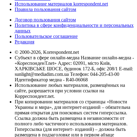
Использование материалов korrespondent.net
Правила пользования сайтом
Договор пользования сайтом
Политика в сфере конфиденциальности и персональных
данных
Пользовательское соглашение
Редакция
© 2000-2026, Korrespondent.net
Субъект в сфере онлайн-медиа Название онлайн-медиа -
«КореспонденТ.net» Адрес: 02091, місто Київ,
ХАРКІВСЬКЕ ШОСЕ, будинок 172-Б, офіс 208/1 E-mail:
sunlight@mediadim.com.ua
Телефон: 044-205-43-00
Идентификатор медиа - R40-06068
Использование любых материалов, размещённых на
сайте, разрешается при условии ссылки на
Корреспондент.net.
При копировании материалов со страницы «Новости
Украины и мира», для интернет-изданий – обязательна
прямая открытая для поисковых систем гиперссылка.
Ссылка должна быть размещена в независимости от
полного либо частичного использования материалов.
Гиперссылка (для интернет- изданий) – должна быть
размещена в подзаголовке или в первом абзаце