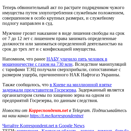
Теперь обвинительный акт по растрате подрядчиком чужого
имущества путем злоупотребления служебным положением,
совершенном в особо крупных размерах, и служебному
подлогу направлен в суд.
Мужчине грозит наказание в виде лишения свободы на срок
от 7 до 12 лет с лишением права занимать определенные
должности или заниматься определенной деятельностью на
срок до трех лет и с конфискацией имущества.
Напомним, что ранее
НАБУ уличило пять человек в
мошенничестве с газом на 730 млн
. Вследствие манипуляций
с тарифами ТЭЦ получали сверхприбыли, сопоставимые с
размером ущерба, причиненного НАК Нафтогаз Украины.
Также сообщалось, что
в Киеве на миллионной взятке
задержали представителя Госрезерва
. Задержанный является
организатором схемы по хищению зерна на одном из
предприятий Госрезерва, по данным следствия.
Новости от
Корреспондент.net
в Telegram. Подписывайтесь
на наш канал
https://t.me/korrespondentnet
Читайте Korrespondent.net в Google News
ТЕГИ:
коррупция
,
Киевская область
,
дороги
,
ремонт
,
борьба