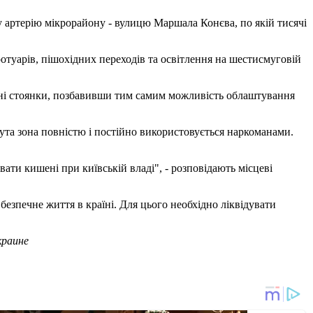
 артерію мікрорайону - вулицю Маршала Конєва, по якій тисячі
ротуарів, пішохідних переходів та освітлення на шестисмуговій
льні стоянки, позбавивши тим самим можливість облаштування
ута зона повністю і постійно використовується наркоманами.
ти кишені при київській владі", - розповідають місцеві
езпечне життя в країні. Для цього необхідно ліквідувати
краине