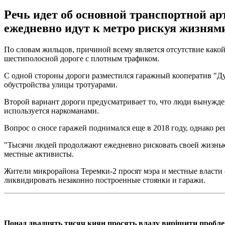
Речь идет об основной транспортной а
ежедневно идут к метро рискуя жизням
По словам жильцов, причиной всему является отсутствие како
шестиполосной дороге с плотным трафиком.
С одной стороны дороги разместился гаражный кооператив "Д
обустройства улицы тротуарами.
Второй вариант дороги предусматривает то, что люди вынужден
используется наркоманами.
Вопрос о сносе гаражей поднимался еще в 2018 году, однако ре
"Тысячи людей продолжают ежедневно рисковать своей жизнью 
местные активисты.
Жители микрорайона Теремки-2 просят мэра и местные власти о
ликвидировать незаконно построенные стоянки и гаражи.
Понад двадцять тисяч киян просять владу вирішити пробл