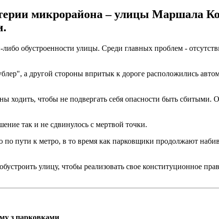
ртерии микрорайона – улицы Маршала Ко
и.
й-либо обустроенности улицы. Среди главных проблем - отсутст
ублер", а другой стороны впритык к дороге расположились авт
ы ходить, чтобы не подвергать себя опасности быть сбитыми. О
шение так и не сдвинулось с мертвой точки.
по пути к метро, в то время как парковщики продолжают набива
бустроить улицу, чтобы реализовать свое конституционное прав
ему з парковками