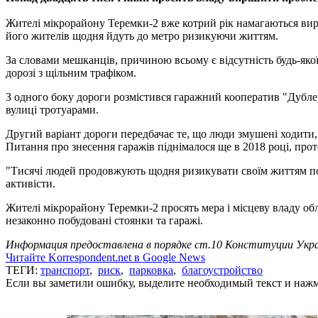
Жителі мікрорайону Теремки-2 вже котрий рік намагаються вир
його жителів щодня йдуть до метро ризикуючи життям.
За словами мешканців, причиною всьому є відсутність будь-якої
дорозі з щільним трафіком.
З одного боку дороги розмістився гаражний кооператив "Дубле
вулиці тротуарами.
Другий варіант дороги передбачає те, що люди змушені ходити,
Питання про знесення гаражів піднімалося ще в 2018 році, проте
"Тисячі людей продовжують щодня ризикувати своїм життям по д
активісти.
Жителі мікрорайону Теремки-2 просять мера і місцеву владу обл
незаконно побудовані стоянки та гаражі.
Информация предоставлена в порядке ст.10 Конституции Укра
Читайте Korrespondent.net в Google News
ТЕГИ:
транспорт
,
риск
,
парковка
,
благоустройство
Если вы заметили ошибку, выделите необходимый текст и нажми