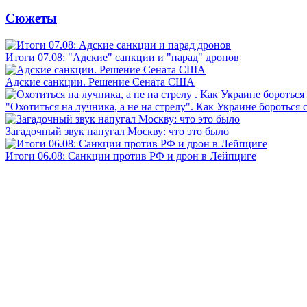
Сюжеты
Итоги 07.08: "Адские" санкции и "парад" дронов
Адские санкции. Решение Сената США
"Охотиться на лучника, а не на стрелу". Как Украине бороться 
Загадочный звук напугал Москву: что это было
Итоги 06.08: Санкции против РФ и дрон в Лейпциге