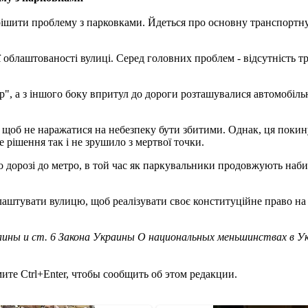
ішити проблему з парковками. Йдеться про основну транспортну
 облаштованості вулиці. Серед головних проблем - відсутність т
р", а з іншого боку впритул до дороги розташувалися автомобі
 щоб не наражатися на небезпеку бути збитими. Однак, ця покин
 рішення так і не зрушило з мертвої точки.
орозі до метро, в той час як паркувальники продовжують набива
аштувати вулицю, щоб реалізувати своє конституційне право на б
ины и ст. 6 Закона Украины О национальных меньшинствах в У
те Ctrl+Enter, чтобы сообщить об этом редакции.