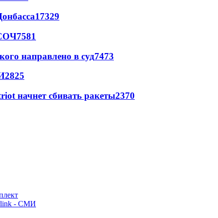
Донбасса
17329
 СОЧ
7581
кого направлено в суд
7473
И
2825
triot начнет сбивать ракеты
2370
плект
link - СМИ