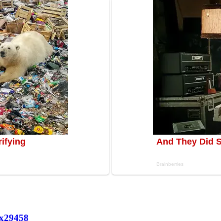
х
29458