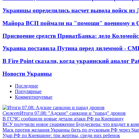
Украинцы определились насчет вывода войск из 
Майора ВСП поймали на "помощи" военному в
Присвоение средств ПриватБанка: дело Коломойс
Украина поставила Путина перед дилеммой - СМ
В Fire Point сказали, когда украинский аналог Pa
Новости Украины
Последние
Популярные
Комментируемые
Сюжет
Итоги 07.08: "Адские" санкции и "парад" дронов
В ГСЧС сообщили новые детали атаки РФ на Киевщину
ВСУ получили новое снаряжение Бундесвера: что входит в ком
Маск против желания Украины бить по пусковым РФ через Star
Удар РФ по Киевщине: три жертвы, среди них ребенок