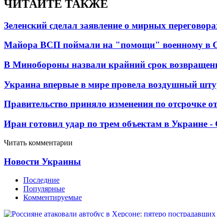
ЧИТАЙТЕ ТАКЖЕ
Зеленский сделал заявление о мирных переговора
Майора ВСП поймали на "помощи" военному в
В Минобороны назвали крайний срок возвращен
Украина впервые в мире провела воздушный шту
Правительство приняло изменения по отсрочке о
Иран готовил удар по трем объектам в Украине 
Читать комментарии
Новости Украины
Последние
Популярные
Комментируемые