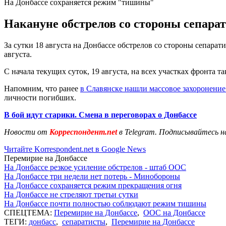
На Донбассе сохраняется режим "тишины"
Накануне обстрелов со стороны сепарат
За сутки 18 августа на Донбассе обстрелов со стороны сепара
августа.
С начала текущих суток, 19 августа, на всех участках фронт
Напомним, что ранее
в Славянске нашли массовое захоронение
личности погибших.
В бой идут старики. Смена в переговорах о Донбассе
Новости от
Корреспондент.net
в Telegram. Подписывайтесь н
Читайте Korrespondent.net в Google News
Перемирие на Донбассе
На Донбассе резкое усиление обстрелов - штаб ООС
На Донбассе три недели нет потерь - Минобороны
На Донбассе сохраняется режим прекращения огня
На Донбассе не стреляют третьи сутки
На Донбассе почти полностью соблюдают режим тишины
СПЕЦТЕМА:
Перемирие на Донбассе
,
ООС на Донбассе
ТЕГИ:
донбасс
,
сепаратисты
,
Перемирие на Донбассе