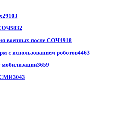
х
29103
 СОЧ
5832
ия военных после СОЧ
4918
рм с использованием роботов
4463
т мобилизации
3659
- СМИ
3043