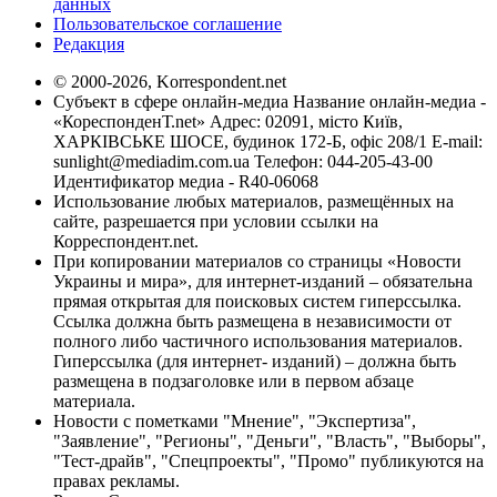
данных
Пользовательское соглашение
Редакция
© 2000-2026, Korrespondent.net
Субъект в сфере онлайн-медиа Название онлайн-медиа -
«КореспонденТ.net» Адрес: 02091, місто Київ,
ХАРКІВСЬКЕ ШОСЕ, будинок 172-Б, офіс 208/1 E-mail:
sunlight@mediadim.com.ua
Телефон: 044-205-43-00
Идентификатор медиа - R40-06068
Использование любых материалов, размещённых на
сайте, разрешается при условии ссылки на
Корреспондент.net.
При копировании материалов со страницы «Новости
Украины и мира», для интернет-изданий – обязательна
прямая открытая для поисковых систем гиперссылка.
Ссылка должна быть размещена в независимости от
полного либо частичного использования материалов.
Гиперссылка (для интернет- изданий) – должна быть
размещена в подзаголовке или в первом абзаце
материала.
Новости с пометками "Мнение", "Экспертиза",
"Заявление", "Регионы", "Деньги", "Власть", "Выборы",
"Тест-драйв", "Спецпроекты", "Промо" публикуются на
правах рекламы.