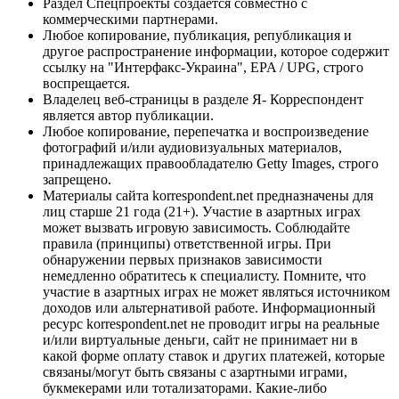
Раздел Спецпроекты создается совместно с
коммерческими партнерами.
Любое копирование, публикация, републикация и
другое распространение информации, которое содержит
ссылку на "Интерфакс-Украина", EPA / UPG, строго
воспрещается.
Владелец веб-страницы в разделе Я- Корреспондент
является автор публикации.
Любое копирование, перепечатка и воспроизведение
фотографий и/или аудиовизуальных материалов,
принадлежащих правообладателю Getty Images, строго
запрещено.
Материалы сайта korrespondent.net предназначены для
лиц старше 21 года (21+). Участие в азартных играх
может вызвать игровую зависимость. Соблюдайте
правила (принципы) ответственной игры. При
обнаружении первых признаков зависимости
немедленно обратитесь к специалисту. Помните, что
участие в азартных играх не может являться источником
доходов или альтернативой работе. Информационный
ресурс korrespondent.net не проводит игры на реальные
и/или виртуальные деньги, сайт не принимает ни в
какой форме оплату ставок и других платежей, которые
связаны/могут быть связаны с азартными играми,
букмекерами или тотализаторами. Какие-либо