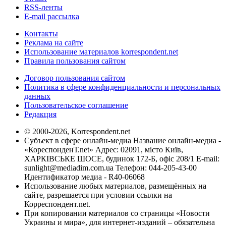
RSS-ленты
E-mail рассылка
Контакты
Реклама на сайте
Использование материалов korrespondent.net
Правила пользования сайтом
Договор пользования сайтом
Политика в сфере конфиденциальности и персональных
данных
Пользовательское соглашение
Редакция
© 2000-2026, Korrespondent.net
Субъект в сфере онлайн-медиа Название онлайн-медиа -
«КореспонденТ.net» Адрес: 02091, місто Київ,
ХАРКІВСЬКЕ ШОСЕ, будинок 172-Б, офіс 208/1 E-mail:
sunlight@mediadim.com.ua
Телефон: 044-205-43-00
Идентификатор медиа - R40-06068
Использование любых материалов, размещённых на
сайте, разрешается при условии ссылки на
Корреспондент.net.
При копировании материалов со страницы «Новости
Украины и мира», для интернет-изданий – обязательна