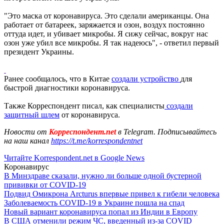
"Это маска от коронавируса. Это сделали американцы. Она
работает от батареек, заряжается и озон, воздух постоянно
оттуда идет, и убивает микробы. Я сижу сейчас, вокруг нас
озон уже убил все микробы. Я так надеюсь", - ответил первый
президент Украины.
Ранее сообщалось, что в Китае
создали устройство
для
быстрой диагностики коронавируса.
Также Корреспондент писал, как специалисты
создали
защитный шлем
от коронавируса.
Новости от
Корреспондент.net
в Telegram. Подписывайтесь
на наш канал
https://t.me/korrespondentnet
Читайте Korrespondent.net в Google News
Коронавирус
В Минздраве сказали, нужно ли больше одной бустерной
прививки от COVID-19
Подвид Омикрона Arcturus впервые привел к гибели человека
Заболеваемость COVID-19 в Украине пошла на спад
Новый вариант коронавируса попал из Индии в Европу
В США отменили режим ЧС, введенный из-за COVID