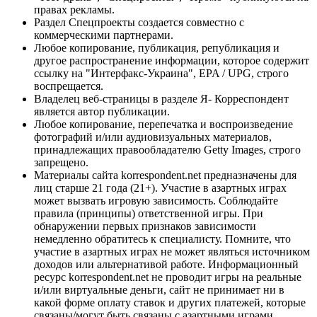
правах рекламы.
Раздел Спецпроекты создается совместно с
коммерческими партнерами.
Любое копирование, публикация, републикация и
другое распространение информации, которое содержит
ссылку на "Интерфакс-Украина", EPA / UPG, строго
воспрещается.
Владелец веб-страницы в разделе Я- Корреспондент
является автор публикации.
Любое копирование, перепечатка и воспроизведение
фотографий и/или аудиовизуальных материалов,
принадлежащих правообладателю Getty Images, строго
запрещено.
Материалы сайта korrespondent.net предназначены для
лиц старше 21 года (21+). Участие в азартных играх
может вызвать игровую зависимость. Соблюдайте
правила (принципы) ответственной игры. При
обнаружении первых признаков зависимости
немедленно обратитесь к специалисту. Помните, что
участие в азартных играх не может являться источником
доходов или альтернативой работе. Информационный
ресурс korrespondent.net не проводит игры на реальные
и/или виртуальные деньги, сайт не принимает ни в
какой форме оплату ставок и других платежей, которые
связаны/могут быть связаны с азартными играми,