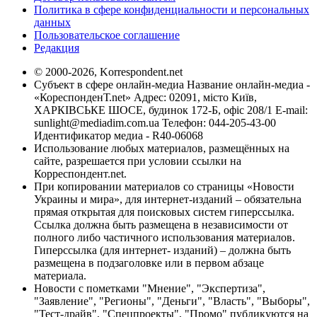
Политика в сфере конфиденциальности и персональных
данных
Пользовательское соглашение
Редакция
© 2000-2026, Korrespondent.net
Субъект в сфере онлайн-медиа Название онлайн-медиа -
«КореспонденТ.net» Адрес: 02091, місто Київ,
ХАРКІВСЬКЕ ШОСЕ, будинок 172-Б, офіс 208/1 E-mail:
sunlight@mediadim.com.ua
Телефон: 044-205-43-00
Идентификатор медиа - R40-06068
Использование любых материалов, размещённых на
сайте, разрешается при условии ссылки на
Корреспондент.net.
При копировании материалов со страницы «Новости
Украины и мира», для интернет-изданий – обязательна
прямая открытая для поисковых систем гиперссылка.
Ссылка должна быть размещена в независимости от
полного либо частичного использования материалов.
Гиперссылка (для интернет- изданий) – должна быть
размещена в подзаголовке или в первом абзаце
материала.
Новости с пометками "Мнение", "Экспертиза",
"Заявление", "Регионы", "Деньги", "Власть", "Выборы",
"Тест-драйв", "Спецпроекты", "Промо" публикуются на