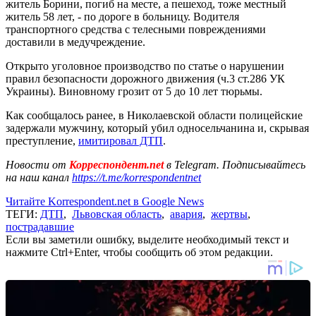
житель Борини, погиб на месте, а пешеход, тоже местный
житель 58 лет, - по дороге в больницу. Водителя
транспортного средства с телесными повреждениями
доставили в медучреждение.
Открыто уголовное производство по статье о нарушении
правил безопасности дорожного движения (ч.3 ст.286 УК
Украины). Виновному грозит от 5 до 10 лет тюрьмы.
Как сообщалось ранее, в Николаевской области полицейские
задержали мужчину, который убил односельчанина и, скрывая
преступление,
имитировал ДТП
.
Новости от
Корреспондент.net
в Telegram. Подписывайтесь
на наш канал
https://t.me/korrespondentnet
Читайте Korrespondent.net в Google News
ТЕГИ:
ДТП
,
Львовская область
,
авария
,
жертвы
,
пострадавшие
Если вы заметили ошибку, выделите необходимый текст и
нажмите Ctrl+Enter, чтобы сообщить об этом редакции.