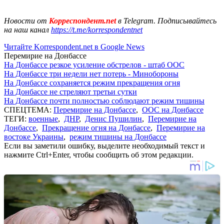
Новости от
Корреспондент.net
в Telegram. Подписывайтесь
на наш канал
https://t.me/korrespondentnet
Читайте Korrespondent.net в Google News
Перемирие на Донбассе
На Донбассе резкое усиление обстрелов - штаб ООС
На Донбассе три недели нет потерь - Минобороны
На Донбассе сохраняется режим прекращения огня
На Донбассе не стреляют третьи сутки
На Донбассе почти полностью соблюдают режим тишины
СПЕЦТЕМА:
Перемирие на Донбассе
,
ООС на Донбассе
ТЕГИ:
военные
,
ДНР
,
Денис Пушилин
,
Перемирие на
Донбассе
,
Прекращение огня на Донбассе
,
Перемирие на
востоке Украины
,
режим тишины на Донбассе
Если вы заметили ошибку, выделите необходимый текст и
нажмите Ctrl+Enter, чтобы сообщить об этом редакции.