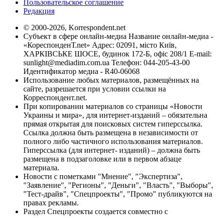
Пользовательское соглашение
Редакция
© 2000-2026, Korrespondent.net
Субъект в сфере онлайн-медиа Название онлайн-медиа -
«КореспонденТ.net» Адрес: 02091, місто Київ,
ХАРКІВСЬКЕ ШОСЕ, будинок 172-Б, офіс 208/1 E-mail:
sunlight@mediadim.com.ua
Телефон: 044-205-43-00
Идентификатор медиа - R40-06068
Использование любых материалов, размещённых на
сайте, разрешается при условии ссылки на
Корреспондент.net.
При копировании материалов со страницы «Новости
Украины и мира», для интернет-изданий – обязательна
прямая открытая для поисковых систем гиперссылка.
Ссылка должна быть размещена в независимости от
полного либо частичного использования материалов.
Гиперссылка (для интернет- изданий) – должна быть
размещена в подзаголовке или в первом абзаце
материала.
Новости с пометками "Мнение", "Экспертиза",
"Заявление", "Регионы", "Деньги", "Власть", "Выборы",
"Тест-драйв", "Спецпроекты", "Промо" публикуются на
правах рекламы.
Раздел Спецпроекты создается совместно с