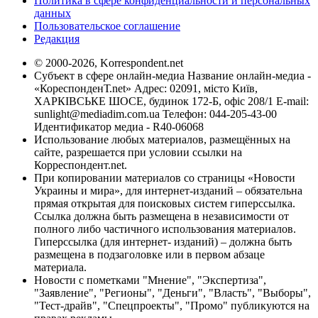
Политика в сфере конфиденциальности и персональных
данных
Пользовательское соглашение
Редакция
© 2000-2026, Korrespondent.net
Субъект в сфере онлайн-медиа Название онлайн-медиа -
«КореспонденТ.net» Адрес: 02091, місто Київ,
ХАРКІВСЬКЕ ШОСЕ, будинок 172-Б, офіс 208/1 E-mail:
sunlight@mediadim.com.ua
Телефон: 044-205-43-00
Идентификатор медиа - R40-06068
Использование любых материалов, размещённых на
сайте, разрешается при условии ссылки на
Корреспондент.net.
При копировании материалов со страницы «Новости
Украины и мира», для интернет-изданий – обязательна
прямая открытая для поисковых систем гиперссылка.
Ссылка должна быть размещена в независимости от
полного либо частичного использования материалов.
Гиперссылка (для интернет- изданий) – должна быть
размещена в подзаголовке или в первом абзаце
материала.
Новости с пометками "Мнение", "Экспертиза",
"Заявление", "Регионы", "Деньги", "Власть", "Выборы",
"Тест-драйв", "Спецпроекты", "Промо" публикуются на