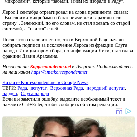
"микробами", которые "забыли, зачем их избрали в Раду".
Лерос 1 сентября отреагировал на слова президента, сказав:
"Вы своими микробами и бактериями лжи заразили всю
страну". Зеленский, по его словам, не стал воевать со старой
системой, а "слился" с ней.
После этого стало известно, что в Верховной Раде начали
собирать подписи за исключение Лероса из фракции Слуга
народа. Инициатором сбора, по информации Лиги, стал глава
фракции Давид Арахамия.
Новости от
Корреспондент.net
в Telegram. Подписывайтесь
на наш канал
https://t.me/korrespondentnet
Читайте Korrespondent.net в Google News
ТЕГИ:
Рада
,
депутат
,
Верховная Рада
,
народный депутат
,
нардеп
,
Слуга народа
Если вы заметили ошибку, выделите необходимый текст и
нажмите Ctrl+Enter, чтобы сообщить об этом редакции.